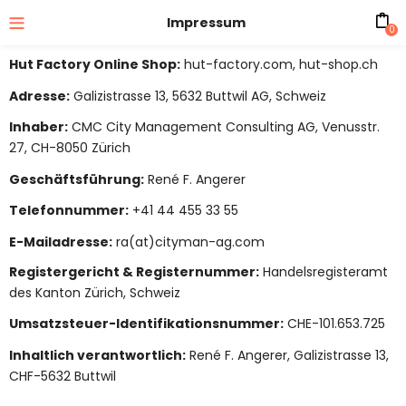
Impressum
0
Hut Factory Online Shop:
hut-factory.com, hut-shop.ch
Adresse:
Galizistrasse 13, 5632 Buttwil AG, Schweiz
Inhaber:
CMC City Management Consulting AG, Venusstr.
27, CH-8050 Zürich
Geschäftsführung:
René F. Angerer
Telefonnummer:
+41 44 455 33 55
E-Mailadresse:
ra(at)cityman-ag.com
Registergericht & Registernummer:
Handelsregisteramt
des Kanton Zürich, Schweiz
Umsatzsteuer-Identifikationsnummer:
CHE-101.653.725
Inhaltlich verantwortlich:
René F. Angerer, Galizistrasse 13,
CHF-5632 Buttwil