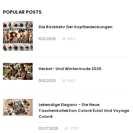
POPULAR POSTS
Die Rückkehr Der Kopfbedeckungen
Veröffentlicht
10.10.2025
1852
am
Herbst- Und Wintermode 2025
Veröffentlicht
01.10.2025
1682
am
Lebendige Eleganz – Die Neue
Taschenkollektion Coloré Éclat Und Voyage
Coloré
Veröffentlicht
02.07.2025
2782