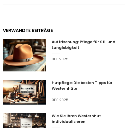
VERWANDTE BEITRÄGE
Auffrischung: Pflege für Stil und
Langlebigkeit
Veröffentlicht
01.10.2025
am
Hutpflege: Die besten Tipps für
Westernhüte
Veröffentlicht
01.10.2025
am
Wie Sie Ihren Westernhut
individualisieren