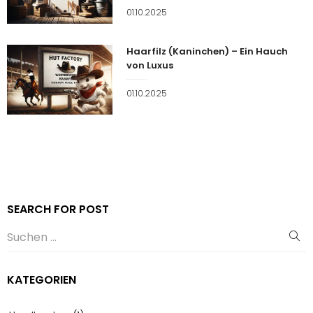
Veröffentlicht
01.10.2025
am
Haarfilz (Kaninchen) – Ein Hauch
von Luxus
Veröffentlicht
01.10.2025
am
SEARCH FOR POST
KATEGORIEN