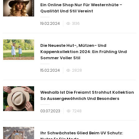
Ein Online Shop Nur Für Westernhüte –
Qualität Und Stil Vereint
Veröffentlicht
19.02.2024
3136
am
Die Neueste Hut-, Mützen- Und
Kappenkollektion 2024: Ein Frühling Und
Sommer Voller Stil
Veröffentlicht
15.02.2024
2828
am
Weshalb Ist Die Freiamt Strohhut Kollektion
So Aussergewöhnlich Und Besonders
Veröffentlicht
03.07.2023
7248
am
Ihr Schwächstes Glied Beim UV Schutz: