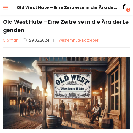
Old West Hüte – Eine Zeitreise in die Ära der Legenden
0
Old West Hüte – Eine Zeitreise in die Ära der Le
genden
Veröffentlicht
Cityman
29.02.2024
Westernhüte Ratgeber
am