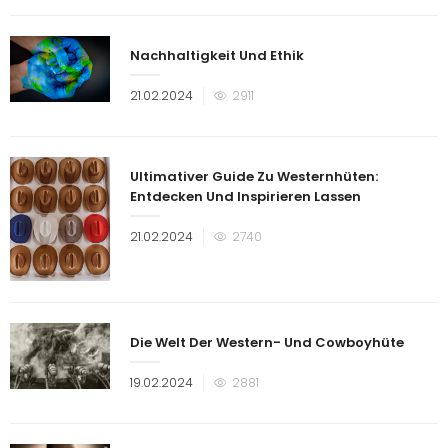
am
Nachhaltigkeit Und Ethik
Veröffentlicht
21.02.2024
2911
am
Ultimativer Guide Zu Westernhüten:
Entdecken Und Inspirieren Lassen
Veröffentlicht
21.02.2024
2740
am
Die Welt Der Western- Und Cowboyhüte
Veröffentlicht
19.02.2024
2881
am