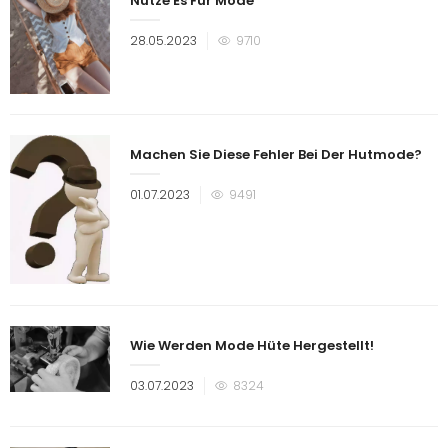
Nutze Es Für Mode
Veröffentlicht
28.05.2023
9710
am
Machen Sie Diese Fehler Bei Der Hutmode?
Veröffentlicht
01.07.2023
9491
am
Wie Werden Mode Hüte Hergestellt!
Veröffentlicht
03.07.2023
8324
am