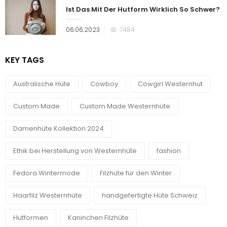
Ist Das Mit Der Hutform Wirklich So Schwer?
Veröffentlicht
06.06.2023
7484
am
KEY TAGS
Australische Hüte
Cowboy
Cowgirl Westernhut
Custom Made
Custom Made Westernhüte
Damenhüte Kollektion 2024
Ethik bei Herstellung von Westernhüte
fashion
Fedora Wintermode
Filzhüte für den Winter
Haarfilz Westernhüte
handgefertigte Hüte Schweiz
Hutformen
Kaninchen Filzhüte