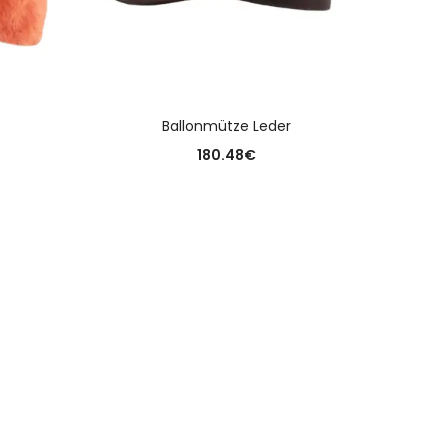
N
AUSFÜHRUNG WÄHLEN
Ballonmütze Leder
B
180.48
€