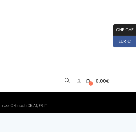
CHF CHF
EUR €
0.00
€
▼
0
der CH, nach DE, AT, FR, IT.