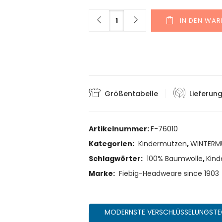
Menge
IN DEN WA
Größentabelle
Lieferun
Artikelnummer:
F-76010
Kategorien:
Kindermützen
,
WINTERM
Schlagwörter:
100% Baumwolle
,
Kind
Marke:
Fiebig-Headweare since 1903
MODERNSTE VERSCHLÜSSELUNGSTE