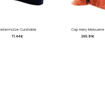
AUSFÜHRUNG WÄHLEN
AUSFÜHRUNG WÄHLE
Reitermütze Curshable
Cap Hairy Melousine
71.44
€
265.91
€