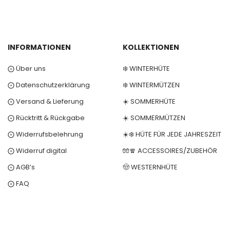
INFORMATIONEN
KOLLEKTIONEN
⨀ Über uns
❄️ WINTERHÜTE
⨀ Datenschutzerklärung
❄️ WINTERMÜTZEN
⨀ Versand & Lieferung
☀️ SOMMERHÜTE
⨀ Rücktritt & Rückgabe
☀️ SOMMERMÜTZEN
⨀ Widerrufsbelehrung
☀️❄️ HÜTE FÜR JEDE JAHRESZEIT
⨀ Widerruf digital
🧤🧣 ACCESSOIRES/ZUBEHÖR
⨀ AGB’s
🤠 WESTERNHÜTE
⨀ FAQ