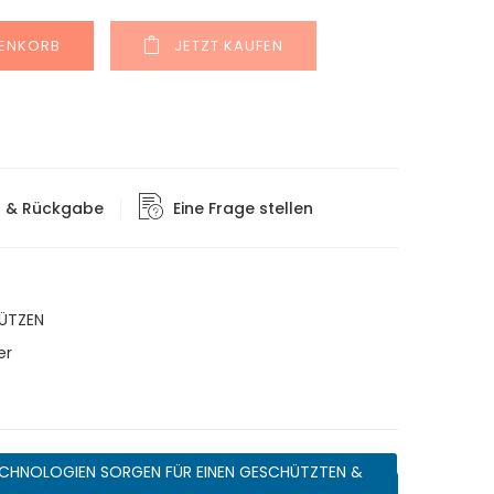
Alternative:
RENKORB
JETZT KAUFEN
g & Rückgabe
Eine Frage stellen
ÜTZEN
er
CHNOLOGIEN SORGEN FÜR EINEN GESCHÜTZTEN &