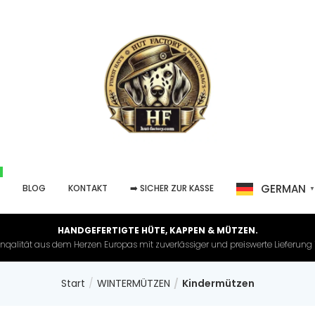
GERMAN
P
BLOG
KONTAKT
➡️ SICHER ZUR KASSE
HANDGEFERTIGTE HÜTE, KAPPEN & MÜTZEN.
nqalität aus dem Herzen Europas mit zuverlässiger und preiswerte Lieferung in 
Start
WINTERMÜTZEN
Kindermützen