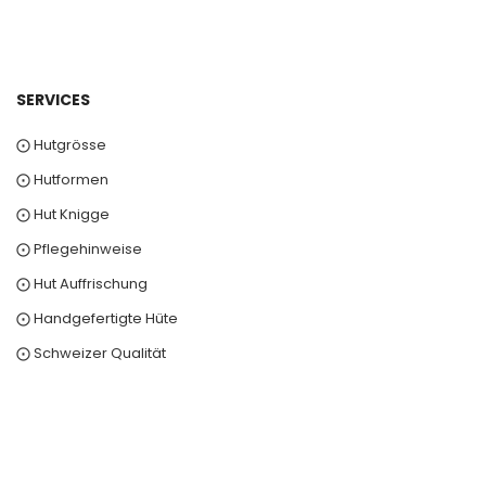
SERVICES
⨀ Hutgrösse
⨀ Hutformen
⨀ Hut Knigge
⨀ Pflegehinweise
⨀ Hut Auffrischung
⨀ Handgefertigte Hüte
⨀ Schweizer Qualität
0