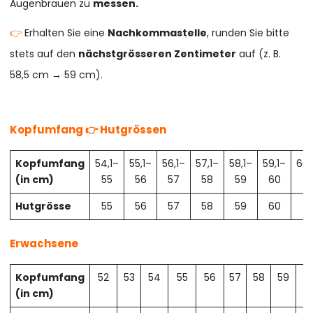
Augenbrauen zu
messen.
👉
Erhalten Sie eine
Nachkommastelle
, runden Sie bitte
stets auf den
nächstgrösseren Zentimeter
auf (z. B.
58,5 cm → 59 cm).
Kopfumfang 👉 Hutgrössen
Kopfumfang
54,1–
55,1–
56,1–
57,1–
58,1–
59,1–
60,
(in cm)
55
56
57
58
59
60
61
Hutgrösse
55
56
57
58
59
60
61
Erwachsene
Kopfumfang
52
53
54
55
56
57
58
59
6
(in cm)