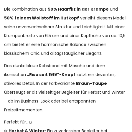
Die Kombination aus
50% Haarfilz in der Krempe
und
50% feinem Wollstoff im Hutkopf
verleiht diesem Modell
seine unverwechselbare Struktur und Leichtigkeit. Mit einer
Krempenbreite von 6,5 cm und einer Kopfhöhe von ca. 10,5
cm bietet er eine harmonische Balance zwischen
klassischem Chic und alltagstauglicher Eleganz.
Das dunkelblaue Rebsband mit Masche und dem
ikonischen
„Risa seit 1919“-Knopf
setzt ein dezentes,
stilvolles Detail. In der Farbvariante
Braun-Taupe
überzeugt er als vielseitiger Begleiter für Herbst und Winter
– ob im Business-Look oder bei entspannten
Freizeitmomenten.
Perfekt für…⛄
❄️
Herbst & Winter:
Ein zuverlässiger Begleiter bei