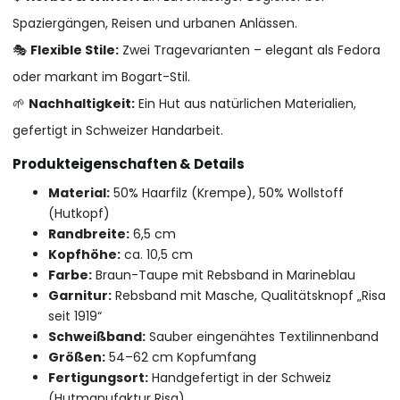
Spaziergängen, Reisen und urbanen Anlässen.
🎭
Flexible Stile:
Zwei Tragevarianten – elegant als Fedora
oder markant im Bogart-Stil.
🌱
Nachhaltigkeit:
Ein Hut aus natürlichen Materialien,
gefertigt in Schweizer Handarbeit.
Produkteigenschaften & Details
Material:
50% Haarfilz (Krempe), 50% Wollstoff
(Hutkopf)
Randbreite:
6,5 cm
Kopfhöhe:
ca. 10,5 cm
Farbe:
Braun-Taupe mit Rebsband in Marineblau
Garnitur:
Rebsband mit Masche, Qualitätsknopf „Risa
seit 1919“
Schweißband:
Sauber eingenähtes Textilinnenband
Größen:
54–62 cm Kopfumfang
Fertigungsort:
Handgefertigt in der Schweiz
(Hutmanufaktur Risa)