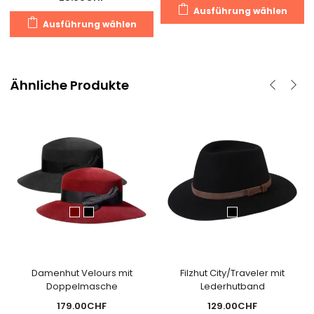
D
Ausführung wählen
Dieses
P
Ausführung wählen
Produkt
we
weist
m
mehrere
V
Varianten
Ähnliche Produkte
au
auf.
D
Die
O
Optionen
k
können
a
auf
d
der
Pr
Produktseite
g
gewählt
w
werden
Damenhut Velours mit
Filzhut City/Traveler mit
Doppelmasche
Lederhutband
179.00
CHF
129.00
CHF