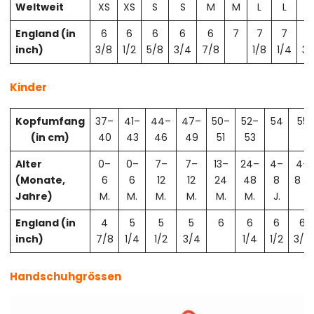
Weltweit
XS
XS
S
S
M
M
L
L
X
England (in
6
6
6
6
6
7
7
7
7
inch)
3/8
1/2
5/8
3/4
7/8
1/8
1/4
3/
Kinder
Kopfumfang
37–
41–
44–
47–
50–
52–
54
55
(in cm)
40
43
46
49
51
53
Alter
0–
0–
7–
7–
13–
24–
4–
4–
(Monate,
6
6
12
12
24
48
8
8 J.
Jahre)
M.
M.
M.
M.
M.
M.
J.
England (in
4
5
5
5
6
6
6
6
inch)
7/8
1/4
1/2
3/4
1/4
1/2
3/4
Handschuhgrössen