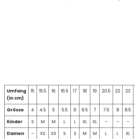
Umfang
15
15.5
16
16.5
17
18
19
20.5
22
23
2
(in cm)
Grösse
4
4.5
5
5.5
6
6.5
7
7.5
8
8.5
Kinder
S
M
M
L
L
XL
XL
–
–
–
Damen
–
XS
XS
S
S
M
M
L
L
XL
X