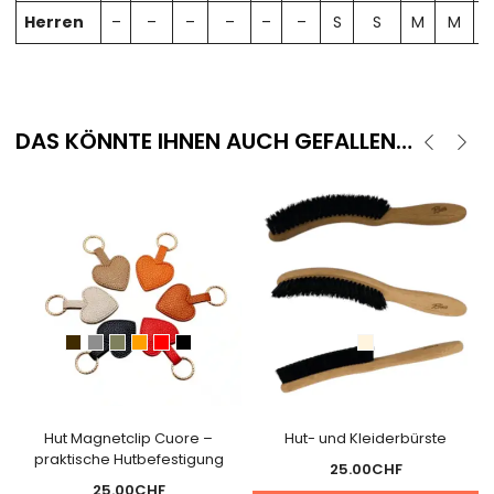
Herren
–
–
–
–
–
–
S
S
M
M
DAS KÖNNTE IHNEN AUCH GEFALLEN…
Hut Magnetclip Cuore –
Hut- und Kleiderbürste
praktische Hutbefestigung
25.00
CHF
25.00
CHF