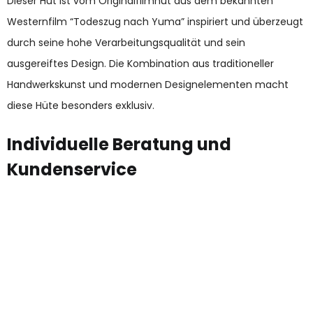
Dieser Hut ist vom Originalfilmhut aus dem bekannten
Westernfilm “Todeszug nach Yuma” inspiriert und überzeugt
durch seine hohe Verarbeitungsqualität und sein
ausgereiftes Design. Die Kombination aus traditioneller
Handwerkskunst und modernen Designelementen macht
diese Hüte besonders exklusiv.
Individuelle Beratung und
Kundenservice
Wir legen großen Wert auf eine individuelle
Beratung, um sicherzustellen, dass jeder Kunde
den perfekten Hut findet.
Maßgeschneiderte Empfehlungen