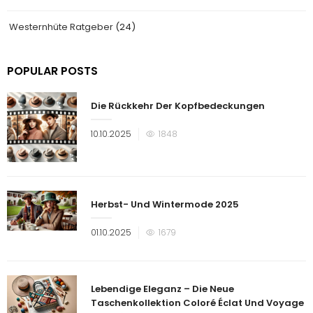
Westernhüte Ratgeber
(24)
POPULAR POSTS
Die Rückkehr Der Kopfbedeckungen
Veröffentlicht
10.10.2025
1848
am
Herbst- Und Wintermode 2025
Veröffentlicht
01.10.2025
1679
am
Lebendige Eleganz – Die Neue
Taschenkollektion Coloré Éclat Und Voyage