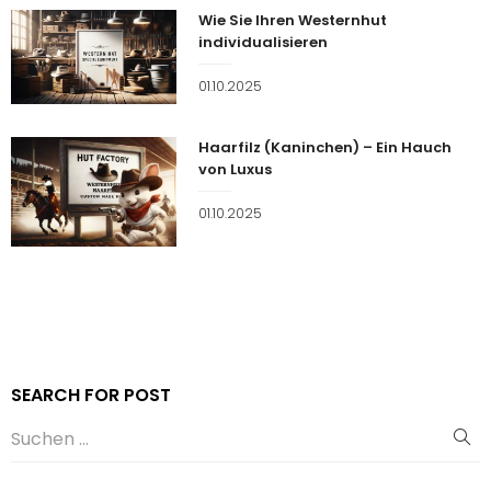
Wie Sie Ihren Westernhut
individualisieren
Veröffentlicht
01.10.2025
am
Haarfilz (Kaninchen) – Ein Hauch
von Luxus
Veröffentlicht
01.10.2025
am
SEARCH FOR POST