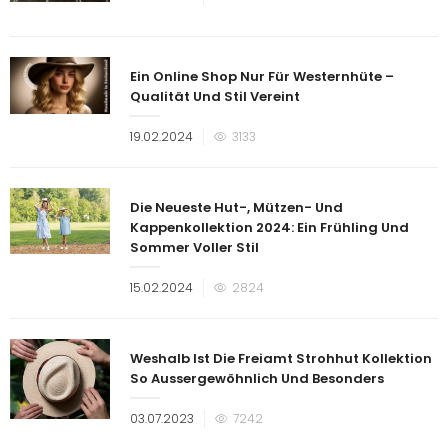
am
Ein Online Shop Nur Für Westernhüte –
Qualität Und Stil Vereint
Veröffentlicht
19.02.2024
3133
am
Die Neueste Hut-, Mützen- Und
Kappenkollektion 2024: Ein Frühling Und
Sommer Voller Stil
Veröffentlicht
15.02.2024
2824
am
Weshalb Ist Die Freiamt Strohhut Kollektion
So Aussergewöhnlich Und Besonders
Veröffentlicht
03.07.2023
7242
am