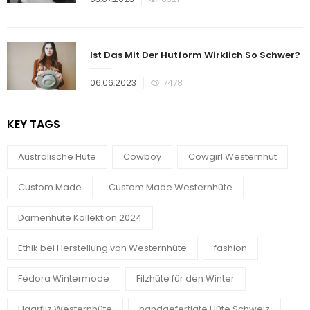
am
Ist Das Mit Der Hutform Wirklich So Schwer?
Veröffentlicht
06.06.2023
7478
am
KEY TAGS
Australische Hüte
Cowboy
Cowgirl Westernhut
Custom Made
Custom Made Westernhüte
Damenhüte Kollektion 2024
Ethik bei Herstellung von Westernhüte
fashion
Fedora Wintermode
Filzhüte für den Winter
Haarfilz Westernhüte
handgefertigte Hüte Schweiz