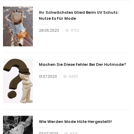
Ihr Schwächstes Glied Beim UV Schutz:
Nutze Es Für Mode
Veröffentlicht
28.05.2023
9702
am
Machen Sie Diese Fehler Bei Der Hutmode?
Veröffentlicht
01.07.2023
9485
am
Wie Werden Mode Hüte Hergestellt!
Veröffentlicht
03.07.2023
8321