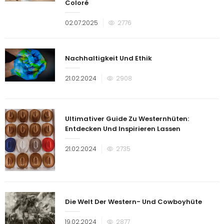
Coloré
Veröffentlicht
02.07.2025
2776
am
Nachhaltigkeit Und Ethik
Veröffentlicht
21.02.2024
2908
am
Ultimativer Guide Zu Westernhüten:
Entdecken Und Inspirieren Lassen
Veröffentlicht
21.02.2024
2735
am
Die Welt Der Western- Und Cowboyhüte
Veröffentlicht
19.02.2024
2877