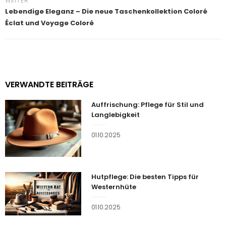
WEITER
Lebendige Eleganz – Die neue Taschenkollektion Coloré
Éclat und Voyage Coloré
VERWANDTE BEITRÄGE
Auffrischung: Pflege für Stil und
Langlebigkeit
Veröffentlicht
01.10.2025
am
Hutpflege: Die besten Tipps für
Westernhüte
Veröffentlicht
01.10.2025
am