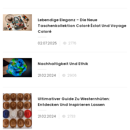
am
Lebendige Eleganz – Die Neue
Taschenkollektion Coloré Éclat Und Voyage
Coloré
Veröffentlicht
02.07.2025
2776
am
Nachhaltigkeit Und Ethik
Veröffentlicht
21.02.2024
2906
am
Ultimativer Guide Zu Westernhüten:
Entdecken Und Inspirieren Lassen
Veröffentlicht
21.02.2024
2733
am