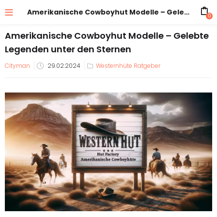
Amerikanische Cowboyhut Modelle – Gelebte Legenden unter den Sternen
0
Amerikanische Cowboyhut Modelle – Gelebte
Legenden unter den Sternen
Veröffentlicht
Cityman
29.02.2024
Westernhüte Ratgeber
am