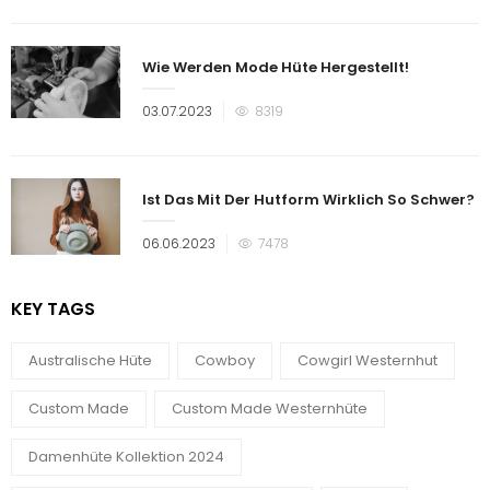
Wie Werden Mode Hüte Hergestellt!
Veröffentlicht
03.07.2023
8319
am
Ist Das Mit Der Hutform Wirklich So Schwer?
Veröffentlicht
06.06.2023
7478
am
KEY TAGS
Australische Hüte
Cowboy
Cowgirl Westernhut
Custom Made
Custom Made Westernhüte
Damenhüte Kollektion 2024