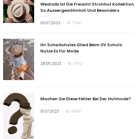
Weshalb Ist Die Freiamt Strohhut Kollektion
So Aussergewöhnlich Und Besonders
Veröffentlicht
03.07.2023
7240
am
Ihr Schwächstes Glied Beim UV Schutz:
Nutze Es Für Mode
Veröffentlicht
28.05.2023
9702
am
Machen Sie Diese Fehler Bei Der Hutmode?
Veröffentlicht
01.07.2023
9485
am