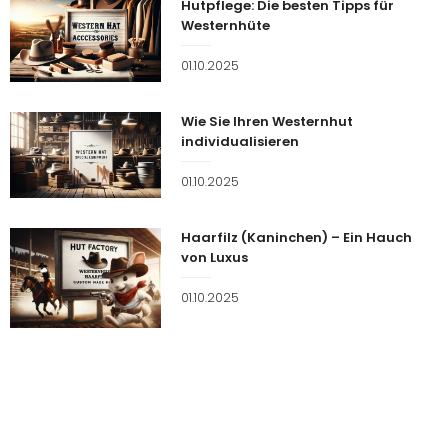
Hutpflege: Die besten Tipps für
Westernhüte
Veröffentlicht
01.10.2025
am
Wie Sie Ihren Westernhut
individualisieren
Veröffentlicht
01.10.2025
am
Haarfilz (Kaninchen) – Ein Hauch
von Luxus
Veröffentlicht
01.10.2025
am