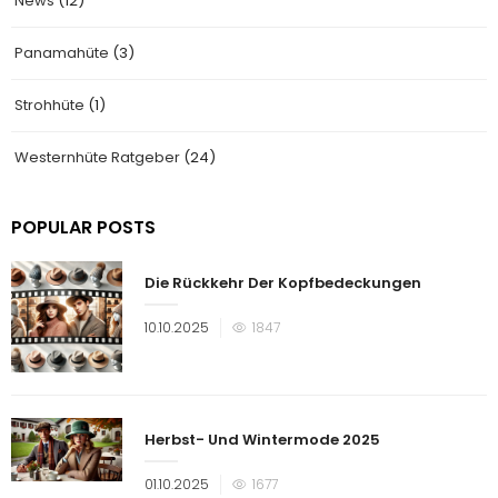
News
(12)
Panamahüte
(3)
Strohhüte
(1)
Westernhüte Ratgeber
(24)
POPULAR POSTS
Die Rückkehr Der Kopfbedeckungen
Veröffentlicht
10.10.2025
1847
am
Herbst- Und Wintermode 2025
Veröffentlicht
01.10.2025
1677