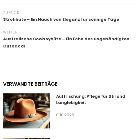
ZURÜCK
Strohhüte – Ein Hauch von Eleganz für sonnige Tage
WEITER
Australische Cowboyhüte – Ein Echo des ungebändigten
Outbacks
VERWANDTE BEITRÄGE
Auffrischung: Pflege für Stil und
Langlebigkeit
Veröffentlicht
01.10.2025
am