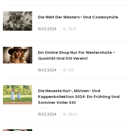
Die Welt Der Western- Und Cowboyhüte
Veröffentlicht
19.02.2024
2875
am
Ein Online Shop Nur Für Westernhüte –
Qualität Und Stil Vereint
Veröffentlicht
19.02.2024
3131
am
Die Neueste Hut-, Mützen- Und
Kappenkollektion 2024: Ein Frühling Und
Sommer Voller Stil
Veröffentlicht
15.02.2024
2823
am