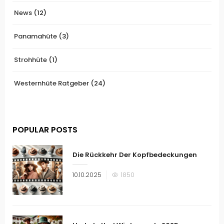
News
(12)
Panamahüte
(3)
Strohhüte
(1)
Westernhüte Ratgeber
(24)
POPULAR POSTS
Die Rückkehr Der Kopfbedeckungen
Veröffentlicht
10.10.2025
1850
am