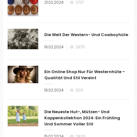
Veröffentlicht
21.02.2024
2737
am
Die Welt Der Western- Und Cowboyhüte
Veröffentlicht
19.02.2024
2879
am
Ein Online Shop Nur Für Westernhüte –
Qualität Und Stil Vereint
Veröffentlicht
19.02.2024
3134
am
Die Neueste Hut-, Mützen- Und
Kappenkollektion 2024: Ein Frühling
Und Sommer Voller Stil
Veröffentlicht
15.02.2024
2826