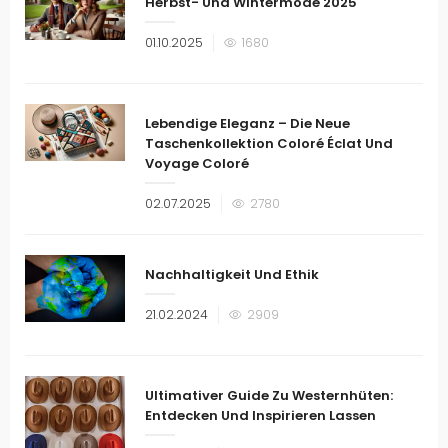
Herbst- Und Wintermode 2025
Veröffentlicht
01.10.2025
1680
am
Lebendige Eleganz – Die Neue
Taschenkollektion Coloré Éclat Und
Voyage Coloré
Veröffentlicht
02.07.2025
2780
am
Nachhaltigkeit Und Ethik
Veröffentlicht
21.02.2024
2909
am
Ultimativer Guide Zu Westernhüten:
Entdecken Und Inspirieren Lassen