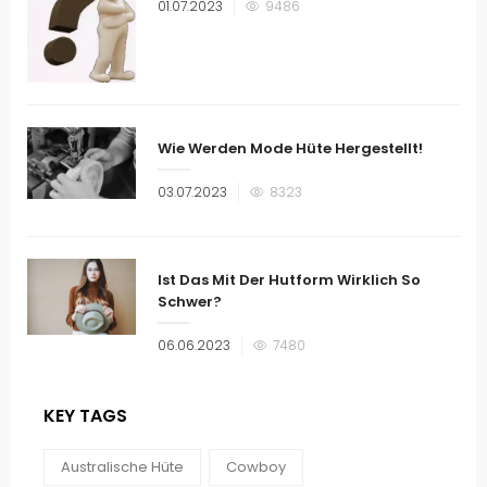
Veröffentlicht
01.07.2023
9486
am
Wie Werden Mode Hüte Hergestellt!
Veröffentlicht
03.07.2023
8323
am
Ist Das Mit Der Hutform Wirklich So
Schwer?
Veröffentlicht
06.06.2023
7480
am
KEY TAGS
Australische Hüte
Cowboy