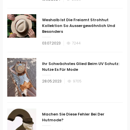
am
Weshalb Ist Die Freiamt Strohhut
Kollektion So Aussergewöhnlich Und
Besonders
Veröffentlicht
03.07.2023
7244
am
Ihr Schwächstes Glied Beim UV Schutz:
Nutze Es Für Mode
Veröffentlicht
28.05.2023
9705
am
Machen Sie Diese Fehler Bei Der
Hutmode?