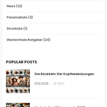
News
(12)
Panamahüte
(3)
Strohhüte
(1)
Westernhüte Ratgeber
(24)
POPULAR POSTS
Die Rückkehr Der Kopfbedeckungen
Veröffentlicht
10.10.2025
1850
am