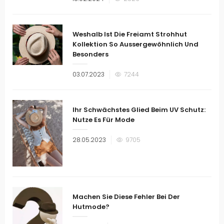
am
Weshalb Ist Die Freiamt Strohhut
Kollektion So Aussergewöhnlich Und
Besonders
Veröffentlicht
03.07.2023
7244
am
Ihr Schwächstes Glied Beim UV Schutz:
Nutze Es Für Mode
Veröffentlicht
28.05.2023
9705
am
Machen Sie Diese Fehler Bei Der
Hutmode?