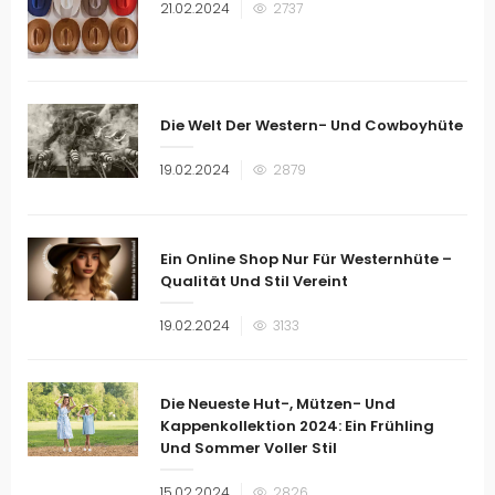
Veröffentlicht
21.02.2024
2737
am
Die Welt Der Western- Und Cowboyhüte
Veröffentlicht
19.02.2024
2879
am
Ein Online Shop Nur Für Westernhüte –
Qualität Und Stil Vereint
Veröffentlicht
19.02.2024
3133
am
Die Neueste Hut-, Mützen- Und
Kappenkollektion 2024: Ein Frühling
Und Sommer Voller Stil
Veröffentlicht
15.02.2024
2826