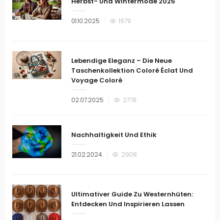
Herbst- Und Wintermode 2025
Veröffentlicht
01.10.2025
1679
am
Lebendige Eleganz – Die Neue
Taschenkollektion Coloré Éclat Und
Voyage Coloré
Veröffentlicht
02.07.2025
2778
am
Nachhaltigkeit Und Ethik
Veröffentlicht
21.02.2024
2908
am
Ultimativer Guide Zu Westernhüten:
Entdecken Und Inspirieren Lassen