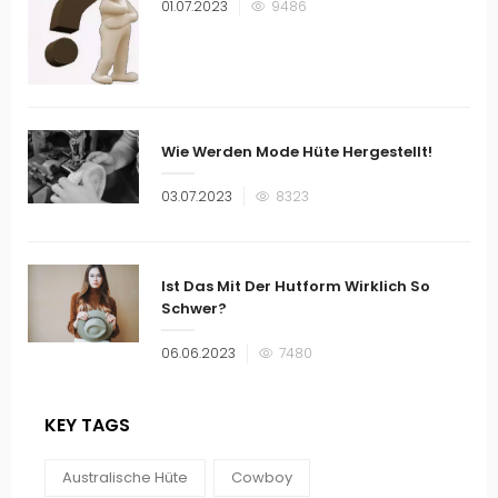
Veröffentlicht
01.07.2023
9486
am
Wie Werden Mode Hüte Hergestellt!
Veröffentlicht
03.07.2023
8323
am
Ist Das Mit Der Hutform Wirklich So
Schwer?
Veröffentlicht
06.06.2023
7480
am
KEY TAGS
Australische Hüte
Cowboy