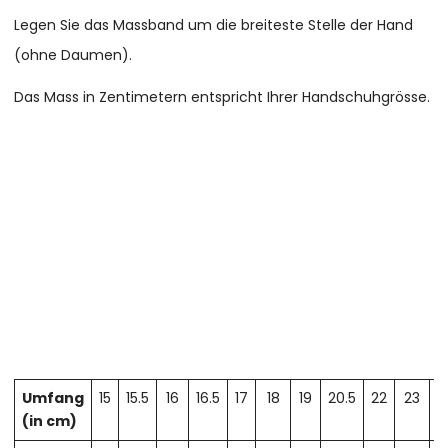
Legen Sie das Massband um die breiteste Stelle der Hand
(ohne Daumen).
Das Mass in Zentimetern entspricht Ihrer Handschuhgrösse.
Umfang
15
15.5
16
16.5
17
18
19
20.5
22
23
2
(in cm)