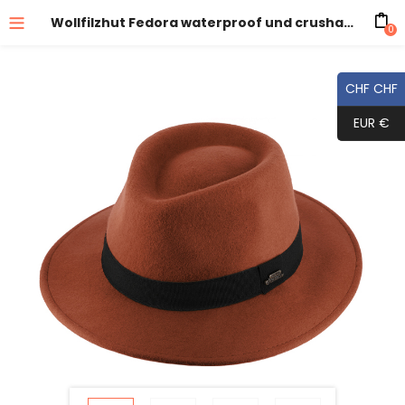
Wollfilzhut Fedora waterproof und crushable
0
CHF CHF
EUR €