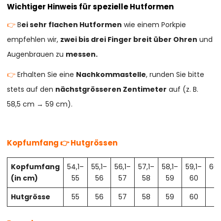
Wichtiger Hinweis für spezielle Hutformen
👉
B
ei sehr flachen Hutformen
wie einem Porkpie
empfehlen wir,
zwei bis drei Finger breit über Ohren
und
Augenbrauen zu
messen.
👉
Erhalten Sie eine
Nachkommastelle
, runden Sie bitte
stets auf den
nächstgrösseren Zentimeter
auf (z. B.
58,5 cm → 59 cm).
Kopfumfang 👉 Hutgrössen
Kopfumfang
54,1–
55,1–
56,1–
57,1–
58,1–
59,1–
60,
(in cm)
55
56
57
58
59
60
61
Hutgrösse
55
56
57
58
59
60
61