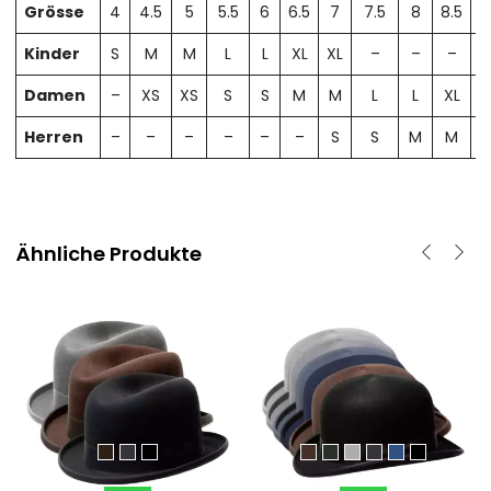
Grösse
4
4.5
5
5.5
6
6.5
7
7.5
8
8.5
Kinder
S
M
M
L
L
XL
XL
–
–
–
Damen
–
XS
XS
S
S
M
M
L
L
XL
X
Herren
–
–
–
–
–
–
S
S
M
M
Ähnliche Produkte