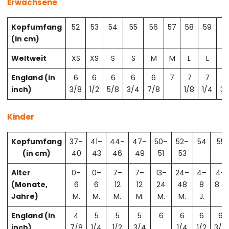
Erwachsene
Kopfumfang
52
53
54
55
56
57
58
59
6
(in cm)
Weltweit
XS
XS
S
S
M
M
L
L
X
England (in
6
6
6
6
6
7
7
7
7
inch)
3/8
1/2
5/8
3/4
7/8
1/8
1/4
3/
Kinder
Kopfumfang
37–
41–
44–
47–
50–
52–
54
55
(in cm)
40
43
46
49
51
53
Alter
0–
0–
7–
7–
13–
24–
4–
4–
(Monate,
6
6
12
12
24
48
8
8 J.
Jahre)
M.
M.
M.
M.
M.
M.
J.
England (in
4
5
5
5
6
6
6
6
inch)
7/8
1/4
1/2
3/4
1/4
1/2
3/4