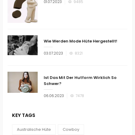
Veröffentlicht
01.07.2023
9485
am
Wie Werden Mode Hüte Hergestellt!
Veröffentlicht
03.07.2023
8321
am
Ist Das Mit Der Hutform Wirklich So
Schwer?
Veröffentlicht
06.06.2023
7478
am
KEY TAGS
Australische Hüte
Cowboy