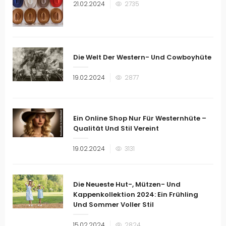
Veröffentlicht
21.02.2024
2735
am
Die Welt Der Western- Und Cowboyhüte
Veröffentlicht
19.02.2024
2877
am
Ein Online Shop Nur Für Westernhüte –
Qualität Und Stil Vereint
Veröffentlicht
19.02.2024
3131
am
Die Neueste Hut-, Mützen- Und
Kappenkollektion 2024: Ein Frühling
Und Sommer Voller Stil
Veröffentlicht
15.02.2024
2824