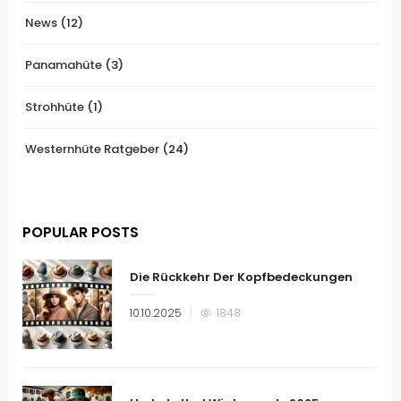
News
(12)
Panamahüte
(3)
Strohhüte
(1)
Westernhüte Ratgeber
(24)
POPULAR POSTS
Die Rückkehr Der Kopfbedeckungen
Veröffentlicht
10.10.2025
1848
am