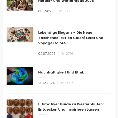
Herbst- Und Wintermode 2025
Veröffentlicht
01.10.2025
1677
am
Lebendige Eleganz – Die Neue
Taschenkollektion Coloré Éclat Und
Voyage Coloré
Veröffentlicht
02.07.2025
2776
am
Nachhaltigkeit Und Ethik
Veröffentlicht
21.02.2024
2906
am
Ultimativer Guide Zu Westernhüten:
Entdecken Und Inspirieren Lassen