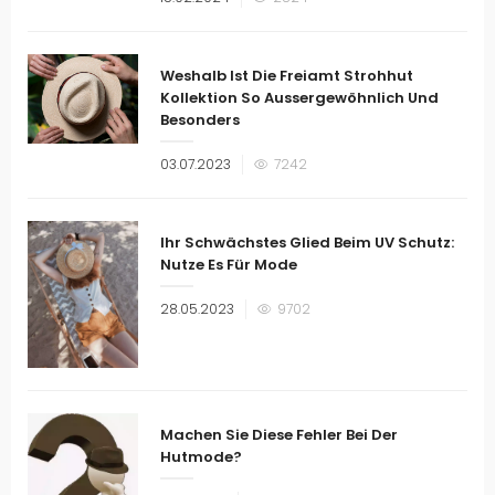
am
Weshalb Ist Die Freiamt Strohhut
Kollektion So Aussergewöhnlich Und
Besonders
Veröffentlicht
03.07.2023
7242
am
Ihr Schwächstes Glied Beim UV Schutz:
Nutze Es Für Mode
Veröffentlicht
28.05.2023
9702
am
Machen Sie Diese Fehler Bei Der
Hutmode?