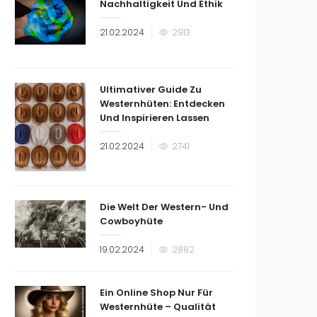
Nachhaltigkeit Und Ethik
Veröffentlicht
21.02.2024
2913
am
Ultimativer Guide Zu
Westernhüten: Entdecken
Und Inspirieren Lassen
Veröffentlicht
21.02.2024
2741
am
Die Welt Der Western- Und
Cowboyhüte
Veröffentlicht
19.02.2024
2882
am
Ein Online Shop Nur Für
Westernhüte – Qualität