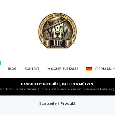
GERMAN
P
BLOG
KONTAKT
➡️ SICHER ZUR KASSE
HANDGEFERTIGTE HÜTE, KAPPEN & MÜTZEN.
nqalität aus dem Herzen Europas mit zuverlässiger und preiswerte Lieferung in 
Startseite
/
Produkt