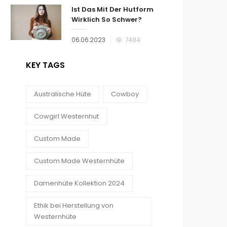
Ist Das Mit Der Hutform
Wirklich So Schwer?
Veröffentlicht
06.06.2023
7484
am
KEY TAGS
Australische Hüte
Cowboy
Cowgirl Westernhut
Custom Made
Custom Made Westernhüte
Damenhüte Kollektion 2024
Ethik bei Herstellung von
Westernhüte