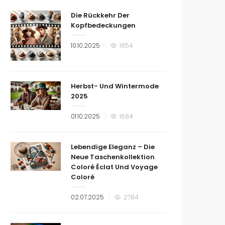
Die Rückkehr Der
Kopfbedeckungen
Veröffentlicht
10.10.2025
1854
am
Herbst- Und Wintermode
2025
Veröffentlicht
01.10.2025
1684
am
Lebendige Eleganz – Die
Neue Taschenkollektion
Coloré Éclat Und Voyage
Coloré
Veröffentlicht
02.07.2025
2784
am