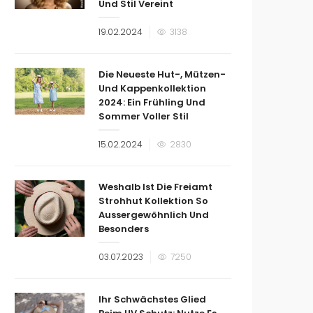
Und Stil Vereint
Veröffentlicht
19.02.2024
3138
am
Die Neueste Hut-, Mützen-
Und Kappenkollektion
2024: Ein Frühling Und
Sommer Voller Stil
Veröffentlicht
15.02.2024
2830
am
Weshalb Ist Die Freiamt
Strohhut Kollektion So
Aussergewöhnlich Und
Besonders
Veröffentlicht
03.07.2023
7250
am
Ihr Schwächstes Glied