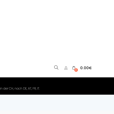
0.00
€
▼
0
der CH, nach DE, AT, FR, IT.