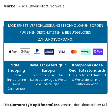
Marke:
Risa Hutwerkstatt, Schweiz
MODERNSTE VERSCHLÜSSELUNGSTECHNOLOGIEN SORGEN
FÜR EINEN GESCHÜTZTEN & REIBUNGSLOSEN
ZAHLUNGSVORGANG.
Safe-
Bewusst gefertigt in
Kompromisslose
Shopping
Europa
Qualitätsstandards
Sicher
Nachhaltigkeit – für
Für Qualität mit Bestand
Einkaufen im
kurze Lieferwege & Werte
& Werte, denen man
Swiss
die überzeugen.
vertrauen kann.
Onlineshop
Die
Camaret / Kapitänsmütze
vereint den klassischen Stil