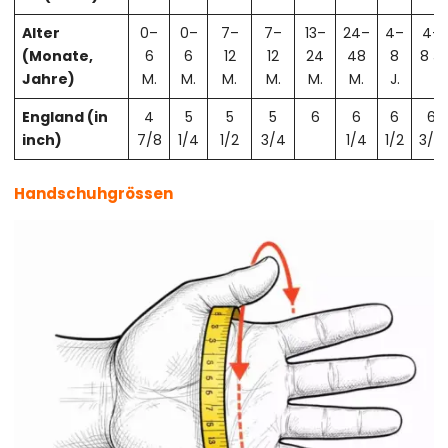
Alter
0–
0–
7–
7–
13–
24–
4–
4–
(Monate,
6
6
12
12
24
48
8
8 J.
Jahre)
M.
M.
M.
M.
M.
M.
J.
England (in
4
5
5
5
6
6
6
6
inch)
7/8
1/4
1/2
3/4
1/4
1/2
3/4
Handschuhgrössen