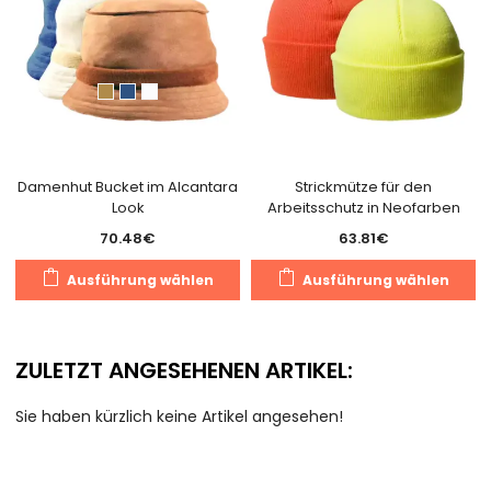
auf
a
der
d
Produktseite
Pr
gewählt
g
werden
w
Damenhut Bucket im Alcantara
Strickmütze für den
Look
Arbeitsschutz in Neofarben
70.48
€
63.81
€
Dieses
D
Ausführung wählen
Ausführung wählen
Produkt
P
weist
we
mehrere
m
ZULETZT ANGESEHENEN ARTIKEL:
Varianten
V
auf.
au
Sie haben kürzlich keine Artikel angesehen!
Die
D
Optionen
O
können
k