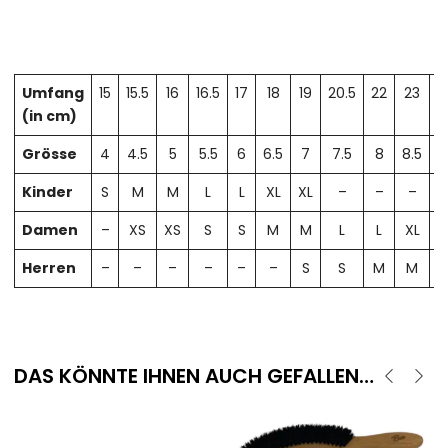
Umfang
15
15.5
16
16.5
17
18
19
20.5
22
23
2
(in cm)
Grösse
4
4.5
5
5.5
6
6.5
7
7.5
8
8.5
Kinder
S
M
M
L
L
XL
XL
–
–
–
Damen
–
XS
XS
S
S
M
M
L
L
XL
X
Herren
–
–
–
–
–
–
S
S
M
M
DAS KÖNNTE IHNEN AUCH GEFALLEN…