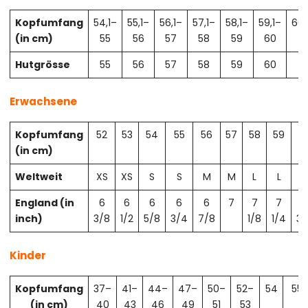
Kopfumfang
54,1–
55,1–
56,1–
57,1–
58,1–
59,1–
60,
(in cm)
55
56
57
58
59
60
61
Hutgrösse
55
56
57
58
59
60
61
Erwachsene
Kopfumfang
52
53
54
55
56
57
58
59
6
(in cm)
Weltweit
XS
XS
S
S
M
M
L
L
X
England (in
6
6
6
6
6
7
7
7
7
inch)
3/8
1/2
5/8
3/4
7/8
1/8
1/4
3/
Kinder
Kopfumfang
37–
41–
44–
47–
50–
52–
54
55
(in cm)
40
43
46
49
51
53