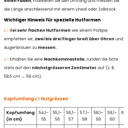
einen Faden
, markieren Sie den Umfang und messen Sie
die Länge anschliessend mit einem Lineal oder Zollstock.
Wichtiger Hinweis für spezielle Hutformen
👉
B
ei sehr flachen Hutformen
wie einem Porkpie
empfehlen wir,
zwei bis drei Finger breit über Ohren
und
Augenbrauen zu
messen.
👉
Erhalten Sie eine
Nachkommastelle
, runden Sie bitte
stets auf den
nächstgrösseren Zentimeter
auf (z. B.
58,5 cm → 59 cm).
Kopfumfang 👉 Hutgrössen
Kopfumfang
54,1–
55,1–
56,1–
57,1–
58,1–
59,1–
60,
(in cm)
55
56
57
58
59
60
61