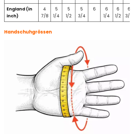
England (in
4
5
5
5
6
6
6
6
inch)
7/8
1/4
1/2
3/4
1/4
1/2
3/4
Handschuhgrössen