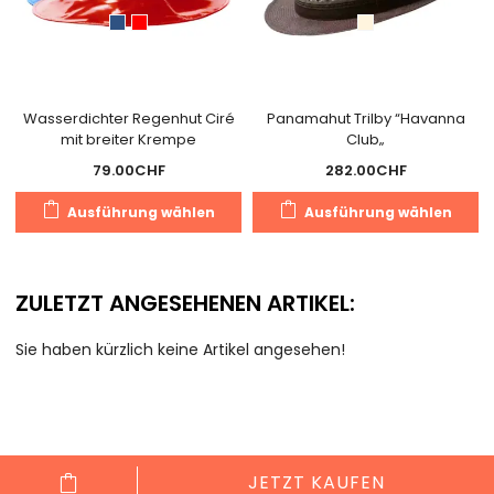
Wasserdichter Regenhut Ciré
Panamahut Trilby “Havanna
mit breiter Krempe
Club„
79.00
CHF
282.00
CHF
Dieses
D
Ausführung wählen
Ausführung wählen
Produkt
P
weist
we
mehrere
m
ZULETZT ANGESEHENEN ARTIKEL:
Varianten
V
auf.
au
Sie haben kürzlich keine Artikel angesehen!
Die
D
Optionen
O
können
k
auf
a
der
d
JETZT KAUFEN
Produktseite
Pr