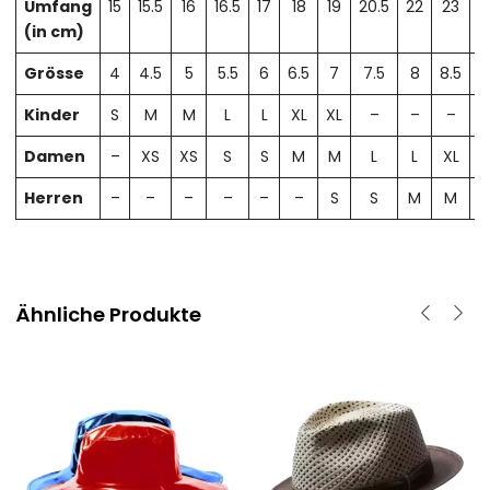
Umfang
15
15.5
16
16.5
17
18
19
20.5
22
23
2
(in cm)
Grösse
4
4.5
5
5.5
6
6.5
7
7.5
8
8.5
Kinder
S
M
M
L
L
XL
XL
–
–
–
Damen
–
XS
XS
S
S
M
M
L
L
XL
X
Herren
–
–
–
–
–
–
S
S
M
M
Ähnliche Produkte