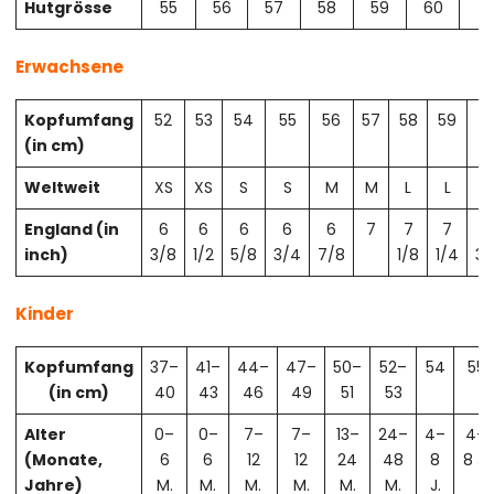
Hutgrösse
55
56
57
58
59
60
61
Erwachsene
Kopfumfang
52
53
54
55
56
57
58
59
6
(in cm)
Weltweit
XS
XS
S
S
M
M
L
L
X
England (in
6
6
6
6
6
7
7
7
7
inch)
3/8
1/2
5/8
3/4
7/8
1/8
1/4
3/
Kinder
Kopfumfang
37–
41–
44–
47–
50–
52–
54
55
(in cm)
40
43
46
49
51
53
Alter
0–
0–
7–
7–
13–
24–
4–
4–
(Monate,
6
6
12
12
24
48
8
8 J.
Jahre)
M.
M.
M.
M.
M.
M.
J.