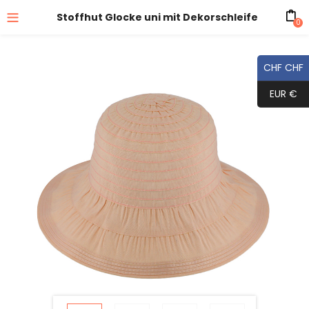
Stoffhut Glocke uni mit Dekorschleife
0
CHF CHF
EUR €