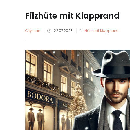
Filzhüte mit Klapprand
Veröffentlicht
Cityman
22.07.2023
Hüte mit Klapprand
am