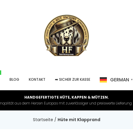
GERMAN
P
BLOG
KONTAKT
➡️ SICHER ZUR KASSE
HANDGEFERTIGTE HÜTE, KAPPEN & MÜTZEN.
nqalität aus dem Herzen Europas mit zuverlässiger und preiswerte Lieferung in 
Startseite
/
Hüte mit Klapprand