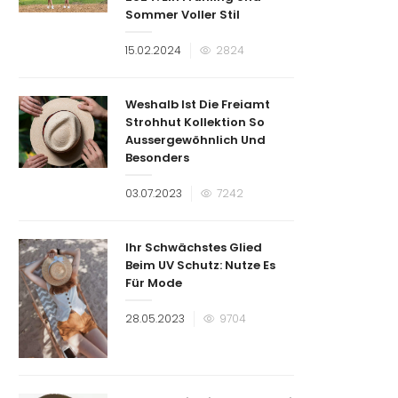
Sommer Voller Stil
Veröffentlicht
15.02.2024
2824
am
Weshalb Ist Die Freiamt
Strohhut Kollektion So
Aussergewöhnlich Und
Besonders
Veröffentlicht
03.07.2023
7242
am
Ihr Schwächstes Glied
Beim UV Schutz: Nutze Es
Für Mode
Veröffentlicht
28.05.2023
9704
am