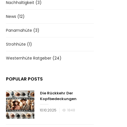
Nachhaltigkeit
(3)
News
(12)
Panamahüte
(3)
Strohhüte
(1)
Westernhüte Ratgeber
(24)
POPULAR POSTS
Die Rückkehr Der
Kopfbedeckungen
Veröffentlicht
10.10.2025
1848
am