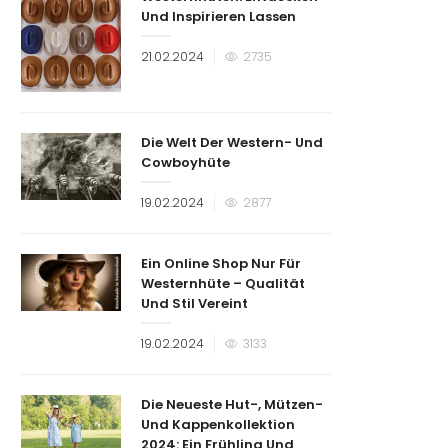
Und Inspirieren Lassen
Veröffentlicht
21.02.2024
2735
am
Die Welt Der Western- Und
Cowboyhüte
Veröffentlicht
19.02.2024
2877
am
Ein Online Shop Nur Für
Westernhüte – Qualität
Und Stil Vereint
Veröffentlicht
19.02.2024
3133
am
Die Neueste Hut-, Mützen-
Und Kappenkollektion
2024: Ein Frühling Und