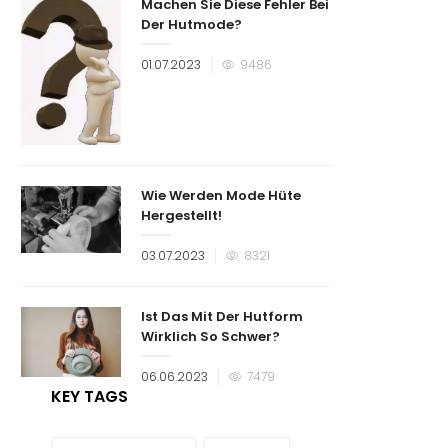
Machen Sie Diese Fehler Bei
Der Hutmode?
Veröffentlicht
01.07.2023
9486
am
Wie Werden Mode Hüte
Hergestellt!
Veröffentlicht
03.07.2023
8321
am
Ist Das Mit Der Hutform
Wirklich So Schwer?
Veröffentlicht
06.06.2023
7479
am
KEY TAGS