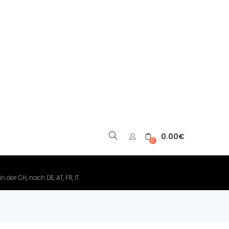
0.00
€
▼
0
der CH, nach DE, AT, FR, IT.