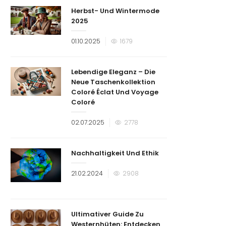
Herbst- Und Wintermode
2025
Veröffentlicht
01.10.2025
1679
am
Lebendige Eleganz – Die
Neue Taschenkollektion
Coloré Éclat Und Voyage
Coloré
Veröffentlicht
02.07.2025
2778
am
Nachhaltigkeit Und Ethik
Veröffentlicht
21.02.2024
2908
am
Ultimativer Guide Zu
Westernhüten: Entdecken