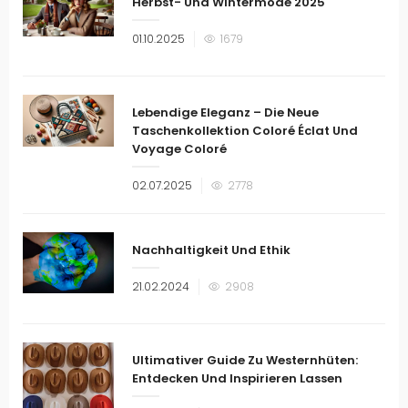
Herbst- Und Wintermode 2025
Veröffentlicht
01.10.2025
1679
am
Lebendige Eleganz – Die Neue
Taschenkollektion Coloré Éclat Und
Voyage Coloré
Veröffentlicht
02.07.2025
2778
am
Nachhaltigkeit Und Ethik
Veröffentlicht
21.02.2024
2908
am
Ultimativer Guide Zu Westernhüten:
Entdecken Und Inspirieren Lassen