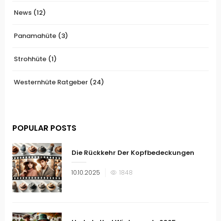
News
(12)
Panamahüte
(3)
Strohhüte
(1)
Westernhüte Ratgeber
(24)
POPULAR POSTS
Die Rückkehr Der Kopfbedeckungen
Veröffentlicht
10.10.2025
1848
am