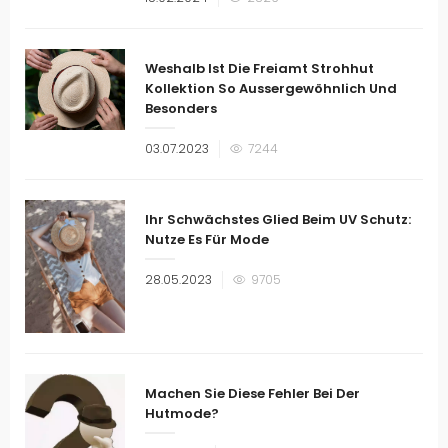
am
Weshalb Ist Die Freiamt Strohhut
Kollektion So Aussergewöhnlich Und
Besonders
Veröffentlicht
03.07.2023
7244
am
Ihr Schwächstes Glied Beim UV Schutz:
Nutze Es Für Mode
Veröffentlicht
28.05.2023
9705
am
Machen Sie Diese Fehler Bei Der
Hutmode?