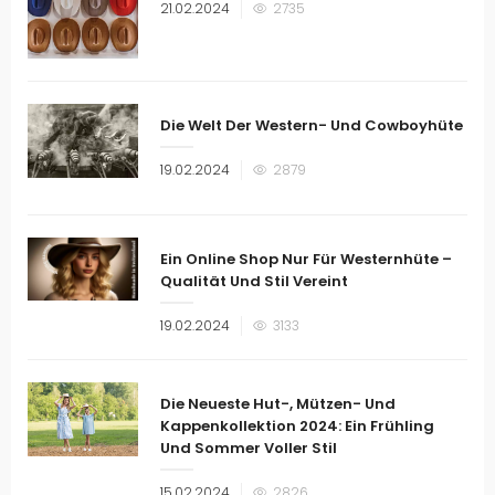
Veröffentlicht
21.02.2024
2735
am
Die Welt Der Western- Und Cowboyhüte
Veröffentlicht
19.02.2024
2879
am
Ein Online Shop Nur Für Westernhüte –
Qualität Und Stil Vereint
Veröffentlicht
19.02.2024
3133
am
Die Neueste Hut-, Mützen- Und
Kappenkollektion 2024: Ein Frühling
Und Sommer Voller Stil
Veröffentlicht
15.02.2024
2826