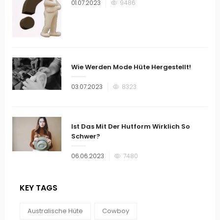
Veröffentlicht
01.07.2023
9486
am
Wie Werden Mode Hüte Hergestellt!
Veröffentlicht
03.07.2023
8323
am
Ist Das Mit Der Hutform Wirklich So
Schwer?
Veröffentlicht
06.06.2023
7480
am
KEY TAGS
Australische Hüte
Cowboy