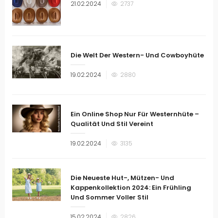
Veröffentlicht
21.02.2024
2737
am
Die Welt Der Western- Und Cowboyhüte
Veröffentlicht
19.02.2024
2880
am
Ein Online Shop Nur Für Westernhüte –
Qualität Und Stil Vereint
Veröffentlicht
19.02.2024
3135
am
Die Neueste Hut-, Mützen- Und
Kappenkollektion 2024: Ein Frühling
Und Sommer Voller Stil
Veröffentlicht
15.02.2024
2826