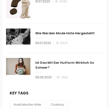
Veröffentlicht
01.07.2023
9490
am
Wie Werden Mode Hüte Hergestellt!
Veröffentlicht
03.07.2023
8323
am
Ist Das Mit Der Hutform Wirklich So
Schwer?
Veröffentlicht
06.06.2023
7482
am
KEY TAGS
Australische Hüte
Cowboy