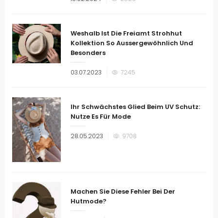
am
Weshalb Ist Die Freiamt Strohhut
Kollektion So Aussergewöhnlich Und
Besonders
Veröffentlicht
03.07.2023
7245
am
Ihr Schwächstes Glied Beim UV Schutz:
Nutze Es Für Mode
Veröffentlicht
28.05.2023
9708
am
Machen Sie Diese Fehler Bei Der
Hutmode?