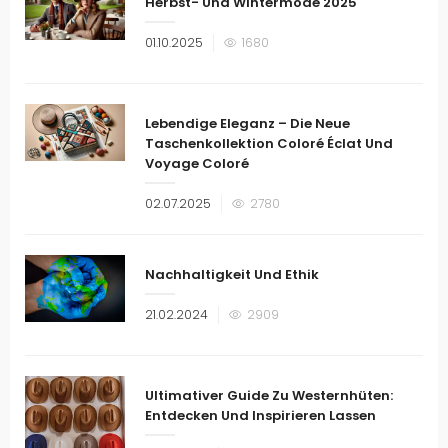
Herbst- Und Wintermode 2025
Veröffentlicht
01.10.2025
1680
am
Lebendige Eleganz – Die Neue
Taschenkollektion Coloré Éclat Und
Voyage Coloré
Veröffentlicht
02.07.2025
2780
am
Nachhaltigkeit Und Ethik
Veröffentlicht
21.02.2024
2909
am
Ultimativer Guide Zu Westernhüten:
Entdecken Und Inspirieren Lassen