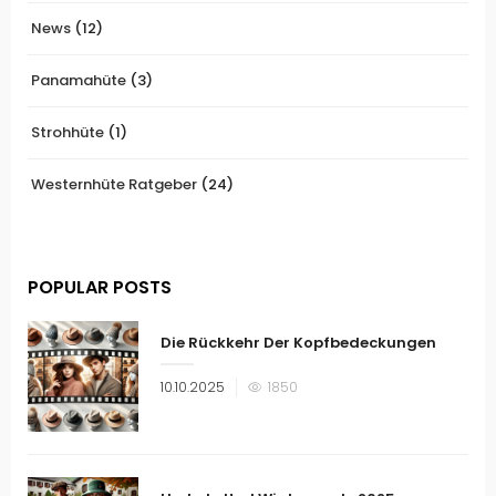
News
(12)
Panamahüte
(3)
Strohhüte
(1)
Westernhüte Ratgeber
(24)
POPULAR POSTS
Die Rückkehr Der Kopfbedeckungen
Veröffentlicht
10.10.2025
1850
am