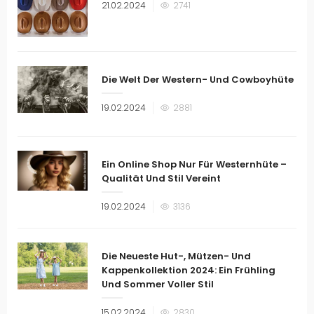
Veröffentlicht
21.02.2024
2741
am
Die Welt Der Western- Und Cowboyhüte
Veröffentlicht
19.02.2024
2881
am
Ein Online Shop Nur Für Westernhüte –
Qualität Und Stil Vereint
Veröffentlicht
19.02.2024
3136
am
Die Neueste Hut-, Mützen- Und
Kappenkollektion 2024: Ein Frühling
Und Sommer Voller Stil
Veröffentlicht
15.02.2024
2830