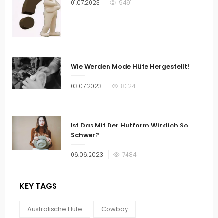
Veröffentlicht
01.07.2023
9491
am
Wie Werden Mode Hüte Hergestellt!
Veröffentlicht
03.07.2023
8324
am
Ist Das Mit Der Hutform Wirklich So
Schwer?
Veröffentlicht
06.06.2023
7484
am
KEY TAGS
Australische Hüte
Cowboy