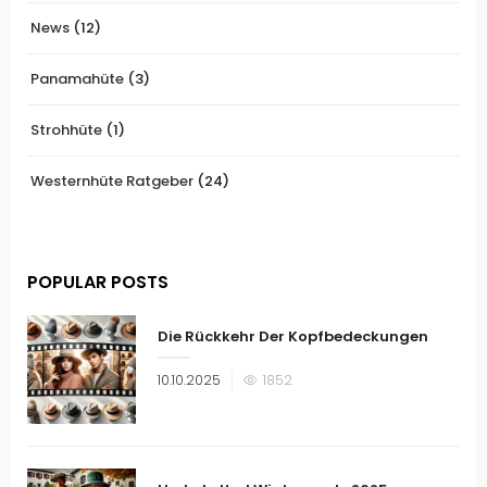
News
(12)
Panamahüte
(3)
Strohhüte
(1)
Westernhüte Ratgeber
(24)
POPULAR POSTS
Die Rückkehr Der Kopfbedeckungen
Veröffentlicht
10.10.2025
1852
am