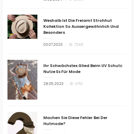
am
Weshalb Ist Die Freiamt Strohhut
Kollektion So Aussergewöhnlich Und
Besonders
Veröffentlicht
03.07.2023
7248
am
Ihr Schwächstes Glied Beim UV Schutz:
Nutze Es Für Mode
Veröffentlicht
28.05.2023
9710
am
Machen Sie Diese Fehler Bei Der
Hutmode?