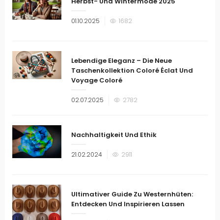
Herbst- Und Wintermode 2025
Veröffentlicht
01.10.2025
1682
am
Lebendige Eleganz – Die Neue
Taschenkollektion Coloré Éclat Und
Voyage Coloré
Veröffentlicht
02.07.2025
2782
am
Nachhaltigkeit Und Ethik
Veröffentlicht
21.02.2024
2911
am
Ultimativer Guide Zu Westernhüten:
Entdecken Und Inspirieren Lassen