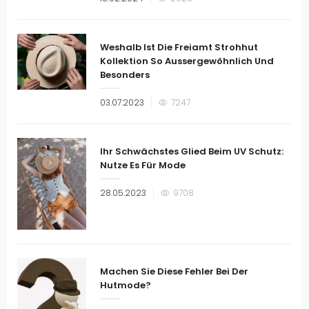
am
Weshalb Ist Die Freiamt Strohhut
Kollektion So Aussergewöhnlich Und
Besonders
Veröffentlicht
03.07.2023
7247
am
Ihr Schwächstes Glied Beim UV Schutz:
Nutze Es Für Mode
Veröffentlicht
28.05.2023
9708
am
Machen Sie Diese Fehler Bei Der
Hutmode?