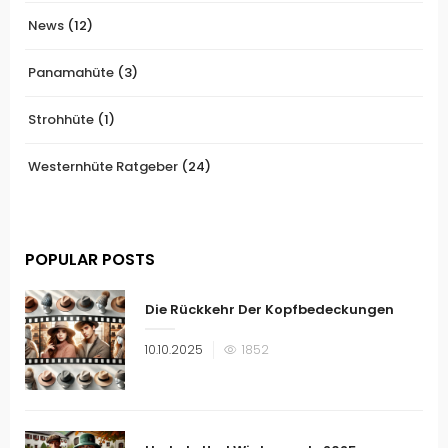
News
(12)
Panamahüte
(3)
Strohhüte
(1)
Westernhüte Ratgeber
(24)
POPULAR POSTS
Die Rückkehr Der Kopfbedeckungen
Veröffentlicht
10.10.2025
1852
am