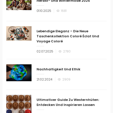
Herbst- Und Wintermode 2025
Veröffentlicht
01.10.2025
1681
am
Lebendige Eleganz – Die Neue
Taschenkollektion Coloré Éclat Und
Voyage Coloré
Veröffentlicht
02.07.2025
2780
am
Nachhaltigkeit Und Ethik
Veröffentlicht
21.02.2024
2909
am
Ultimativer Guide Zu Westernhüten:
Entdecken Und Inspirieren Lassen