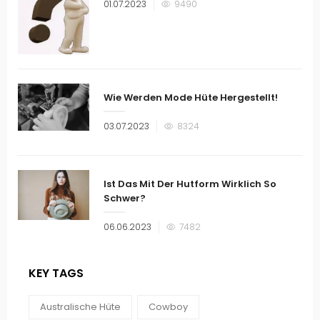
Veröffentlicht
01.07.2023
9490
am
Wie Werden Mode Hüte Hergestellt!
Veröffentlicht
03.07.2023
8324
am
Ist Das Mit Der Hutform Wirklich So
Schwer?
Veröffentlicht
06.06.2023
7482
am
KEY TAGS
Australische Hüte
Cowboy