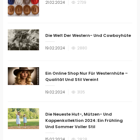
Veröffentlicht
21.02.2024
2739
am
Die Welt Der Western- Und Cowboyhüte
Veröffentlicht
19.02.2024
2880
am
Ein Online Shop Nur Für Westernhüte –
Qualität Und Stil Vereint
Veröffentlicht
19.02.2024
3135
am
Die Neueste Hut-, Mützen- Und
Kappenkollektion 2024: Ein Frühling
Und Sommer Voller Stil
Veröffentlicht
15.02.2024
2828