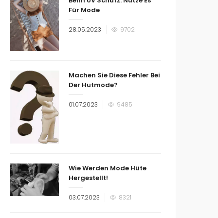
Beim UV Schutz: Nutze Es
Für Mode
Veröffentlicht
28.05.2023
9702
am
Machen Sie Diese Fehler Bei
Der Hutmode?
Veröffentlicht
01.07.2023
9485
am
Wie Werden Mode Hüte
Hergestellt!
Veröffentlicht
03.07.2023
8321
am