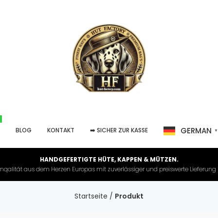
GERMAN
P
BLOG
KONTAKT
➡️ SICHER ZUR KASSE
HANDGEFERTIGTE HÜTE, KAPPEN & MÜTZEN.
nqalität aus dem Herzen Europas mit zuverlässiger und preiswerte Lieferung in 
Startseite
/
Produkt