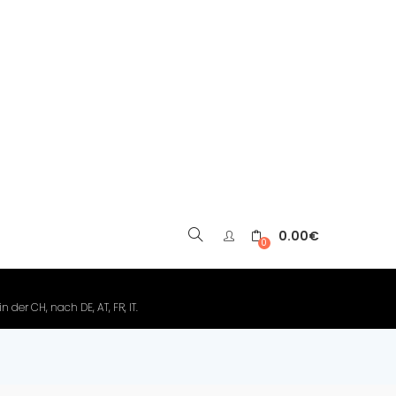
0.00
€
▼
0
der CH, nach DE, AT, FR, IT.