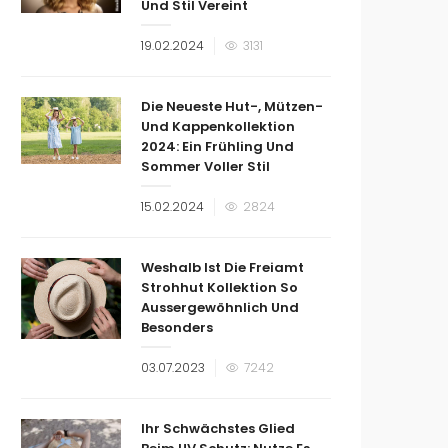
Und Stil Vereint
Veröffentlicht
19.02.2024
3131
am
Die Neueste Hut-, Mützen-
Und Kappenkollektion
2024: Ein Frühling Und
Sommer Voller Stil
Veröffentlicht
15.02.2024
2824
am
Weshalb Ist Die Freiamt
Strohhut Kollektion So
Aussergewöhnlich Und
Besonders
Veröffentlicht
03.07.2023
7242
am
Ihr Schwächstes Glied