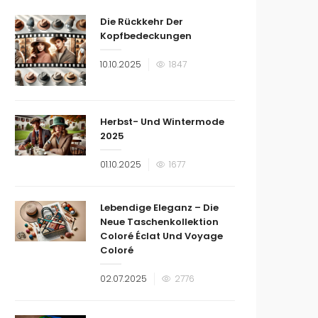
Die Rückkehr Der
Kopfbedeckungen
Veröffentlicht
10.10.2025
1847
am
Herbst- Und Wintermode
2025
Veröffentlicht
01.10.2025
1677
am
Lebendige Eleganz – Die
Neue Taschenkollektion
Coloré Éclat Und Voyage
Coloré
Veröffentlicht
02.07.2025
2776
am