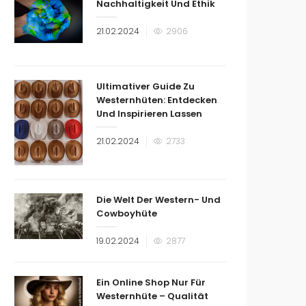
Nachhaltigkeit Und Ethik
Veröffentlicht
21.02.2024
2906
am
Ultimativer Guide Zu
Westernhüten: Entdecken
Und Inspirieren Lassen
Veröffentlicht
21.02.2024
2733
am
Die Welt Der Western- Und
Cowboyhüte
Veröffentlicht
19.02.2024
2877
am
Ein Online Shop Nur Für
Westernhüte – Qualität