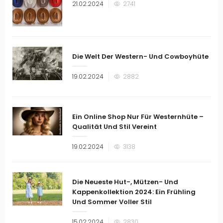
Veröffentlicht
21.02.2024
2741
am
Die Welt Der Western- Und Cowboyhüte
Veröffentlicht
19.02.2024
2882
am
Ein Online Shop Nur Für Westernhüte –
Qualität Und Stil Vereint
Veröffentlicht
19.02.2024
3138
am
Die Neueste Hut-, Mützen- Und
Kappenkollektion 2024: Ein Frühling
Und Sommer Voller Stil
Veröffentlicht
15.02.2024
2830