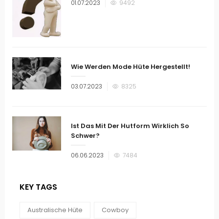
Veröffentlicht
01.07.2023
9492
am
Wie Werden Mode Hüte Hergestellt!
Veröffentlicht
03.07.2023
8325
am
Ist Das Mit Der Hutform Wirklich So
Schwer?
Veröffentlicht
06.06.2023
7484
am
KEY TAGS
Australische Hüte
Cowboy