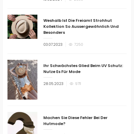
am
Weshalb Ist Die Freiamt Strohhut
Kollektion So Aussergewöhnlich Und
Besonders
Veröffentlicht
03.07.2023
7250
am
Ihr Schwächstes Glied Beim UV Schutz:
Nutze Es Für Mode
Veröffentlicht
28.05.2023
9711
am
Machen Sie Diese Fehler Bei Der
Hutmode?