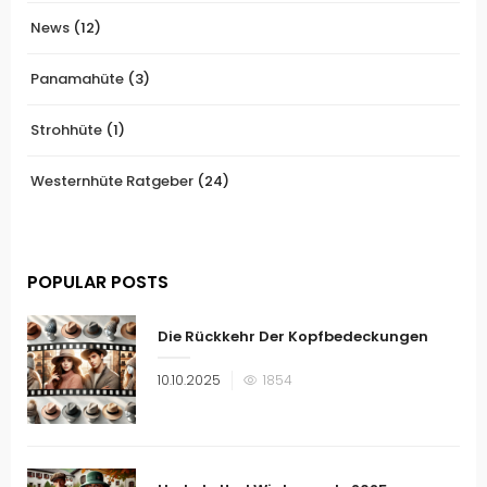
News
(12)
Panamahüte
(3)
Strohhüte
(1)
Westernhüte Ratgeber
(24)
POPULAR POSTS
Die Rückkehr Der Kopfbedeckungen
Veröffentlicht
10.10.2025
1854
am