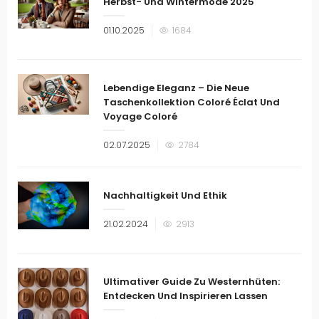
Herbst- Und Wintermode 2025
Veröffentlicht
01.10.2025
1684
am
Lebendige Eleganz – Die Neue
Taschenkollektion Coloré Éclat Und
Voyage Coloré
Veröffentlicht
02.07.2025
2784
am
Nachhaltigkeit Und Ethik
Veröffentlicht
21.02.2024
2913
am
Ultimativer Guide Zu Westernhüten:
Entdecken Und Inspirieren Lassen