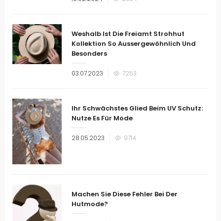
am
Weshalb Ist Die Freiamt Strohhut
Kollektion So Aussergewöhnlich Und
Besonders
Veröffentlicht
03.07.2023
7253
am
Ihr Schwächstes Glied Beim UV Schutz:
Nutze Es Für Mode
Veröffentlicht
28.05.2023
9714
am
Machen Sie Diese Fehler Bei Der
Hutmode?