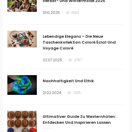
Herbst- Und Wintermode 2025
Veröffentlicht
01.10.2025
1686
am
Lebendige Eleganz – Die Neue
Taschenkollektion Coloré Éclat Und
Voyage Coloré
Veröffentlicht
02.07.2025
2787
am
Nachhaltigkeit Und Ethik
Veröffentlicht
21.02.2024
2915
am
Ultimativer Guide Zu Westernhüten:
Entdecken Und Inspirieren Lassen