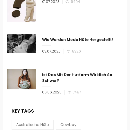
Veröffentlicht
01.07.2023
9494
am
Wie Werden Mode Hüte Hergestellt!
Veröffentlicht
03.07.2023
8326
am
Ist Das Mit Der Hutform Wirklich So
Schwer?
Veröffentlicht
06.06.2023
7487
am
KEY TAGS
Australische Hüte
Cowboy