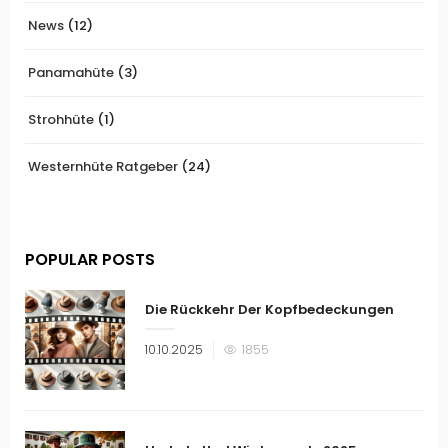
News
(12)
Panamahüte
(3)
Strohhüte
(1)
Westernhüte Ratgeber
(24)
POPULAR POSTS
Die Rückkehr Der Kopfbedeckungen
Veröffentlicht
10.10.2025
1855
am