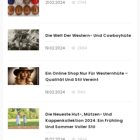
Veröffentlicht
21.02.2024
2744
am
Die Welt Der Western- Und Cowboyhüte
Veröffentlicht
19.02.2024
2884
am
Ein Online Shop Nur Für Westernhüte –
Qualität Und Stil Vereint
Veröffentlicht
19.02.2024
3140
am
Die Neueste Hut-, Mützen- Und
Kappenkollektion 2024: Ein Frühling
Und Sommer Voller Stil
Veröffentlicht
15.02.2024
2834