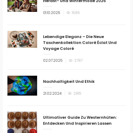
Herbst- Und Wintermode 2025
Veröffentlicht
01.10.2025
1686
am
Lebendige Eleganz – Die Neue
Taschenkollektion Coloré Éclat Und
Voyage Coloré
Veröffentlicht
02.07.2025
2787
am
Nachhaltigkeit Und Ethik
Veröffentlicht
21.02.2024
2915
am
Ultimativer Guide Zu Westernhüten:
Entdecken Und Inspirieren Lassen