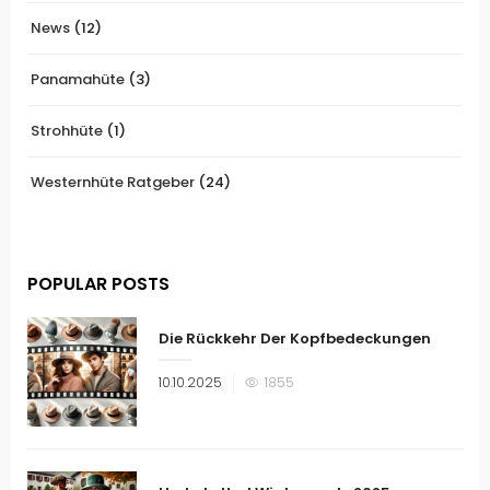
News
(12)
Panamahüte
(3)
Strohhüte
(1)
Westernhüte Ratgeber
(24)
POPULAR POSTS
Die Rückkehr Der Kopfbedeckungen
Veröffentlicht
10.10.2025
1855
am