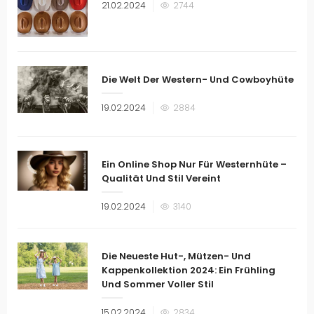
Veröffentlicht
21.02.2024
2744
am
Die Welt Der Western- Und Cowboyhüte
Veröffentlicht
19.02.2024
2884
am
Ein Online Shop Nur Für Westernhüte –
Qualität Und Stil Vereint
Veröffentlicht
19.02.2024
3140
am
Die Neueste Hut-, Mützen- Und
Kappenkollektion 2024: Ein Frühling
Und Sommer Voller Stil
Veröffentlicht
15.02.2024
2834