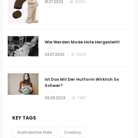
Veröffentlicht
01.07.2023
9494
am
Wie Werden Mode Hüte Hergestellt!
Veröffentlicht
03.07.2023
8328
am
Ist Das Mit Der Hutform Wirklich So
Schwer?
Veröffentlicht
06.06.2023
7487
am
KEY TAGS
Australische Hüte
Cowboy