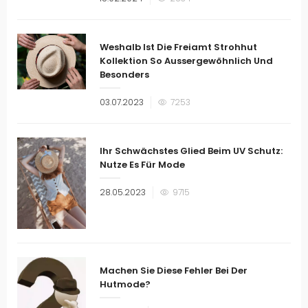
am
Weshalb Ist Die Freiamt Strohhut
Kollektion So Aussergewöhnlich Und
Besonders
Veröffentlicht
03.07.2023
7253
am
Ihr Schwächstes Glied Beim UV Schutz:
Nutze Es Für Mode
Veröffentlicht
28.05.2023
9715
am
Machen Sie Diese Fehler Bei Der
Hutmode?