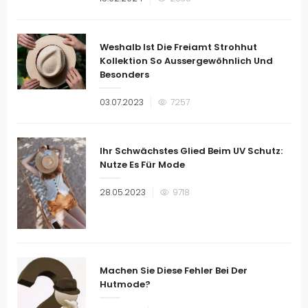
am
Weshalb Ist Die Freiamt Strohhut
Kollektion So Aussergewöhnlich Und
Besonders
Veröffentlicht
03.07.2023
7257
am
Ihr Schwächstes Glied Beim UV Schutz:
Nutze Es Für Mode
Veröffentlicht
28.05.2023
9718
am
Machen Sie Diese Fehler Bei Der
Hutmode?