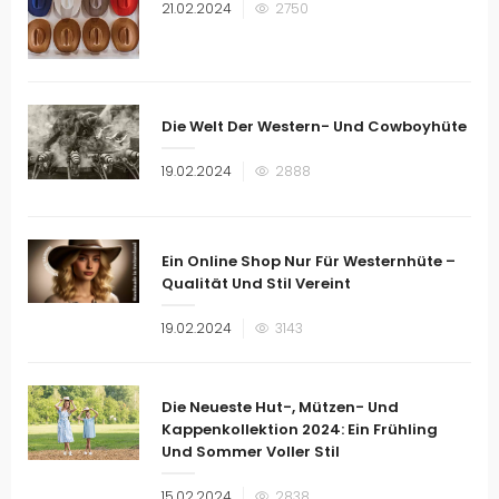
Veröffentlicht
21.02.2024
2750
am
Die Welt Der Western- Und Cowboyhüte
Veröffentlicht
19.02.2024
2888
am
Ein Online Shop Nur Für Westernhüte –
Qualität Und Stil Vereint
Veröffentlicht
19.02.2024
3143
am
Die Neueste Hut-, Mützen- Und
Kappenkollektion 2024: Ein Frühling
Und Sommer Voller Stil
Veröffentlicht
15.02.2024
2838