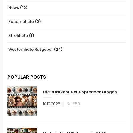
News
(12)
Panamahüte
(3)
Strohhüte
(1)
Westernhüte Ratgeber
(24)
POPULAR POSTS
Die Rückkehr Der Kopfbedeckungen
Veröffentlicht
10.10.2025
1859
am