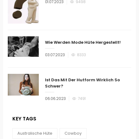
Veröffentlicht
01.07.2023
9498
am
Wie Werden Mode Hüte Hergestellt!
Veröffentlicht
03.07.2023
8333
am
Ist Das Mit Der Hutform Wirklich So
Schwer?
Veröffentlicht
06.06.2023
7491
am
KEY TAGS
Australische Hüte
Cowboy