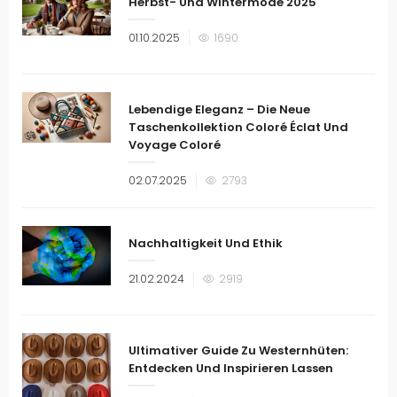
Herbst- Und Wintermode 2025
Veröffentlicht
01.10.2025
1690
am
Lebendige Eleganz – Die Neue
Taschenkollektion Coloré Éclat Und
Voyage Coloré
Veröffentlicht
02.07.2025
2793
am
Nachhaltigkeit Und Ethik
Veröffentlicht
21.02.2024
2919
am
Ultimativer Guide Zu Westernhüten:
Entdecken Und Inspirieren Lassen