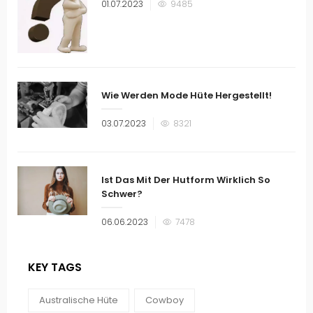
Veröffentlicht
01.07.2023
9485
am
Wie Werden Mode Hüte Hergestellt!
Veröffentlicht
03.07.2023
8321
am
Ist Das Mit Der Hutform Wirklich So
Schwer?
Veröffentlicht
06.06.2023
7478
am
KEY TAGS
Australische Hüte
Cowboy