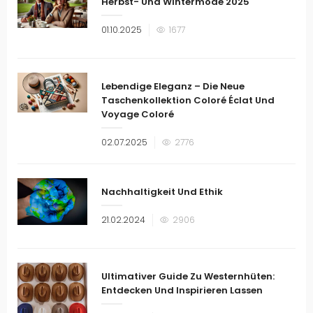
Herbst- Und Wintermode 2025
Veröffentlicht
01.10.2025
1677
am
Lebendige Eleganz – Die Neue
Taschenkollektion Coloré Éclat Und
Voyage Coloré
Veröffentlicht
02.07.2025
2776
am
Nachhaltigkeit Und Ethik
Veröffentlicht
21.02.2024
2906
am
Ultimativer Guide Zu Westernhüten:
Entdecken Und Inspirieren Lassen