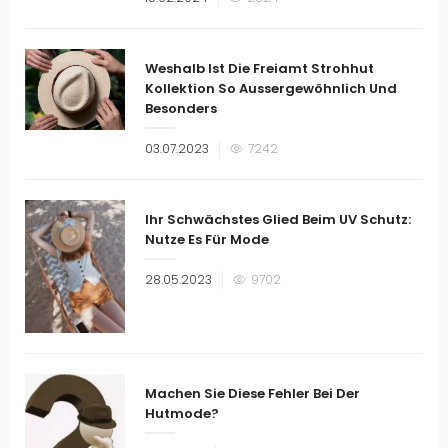
am
Weshalb Ist Die Freiamt Strohhut
Kollektion So Aussergewöhnlich Und
Besonders
Veröffentlicht
03.07.2023
7242
am
Ihr Schwächstes Glied Beim UV Schutz:
Nutze Es Für Mode
Veröffentlicht
28.05.2023
9702
am
Machen Sie Diese Fehler Bei Der
Hutmode?