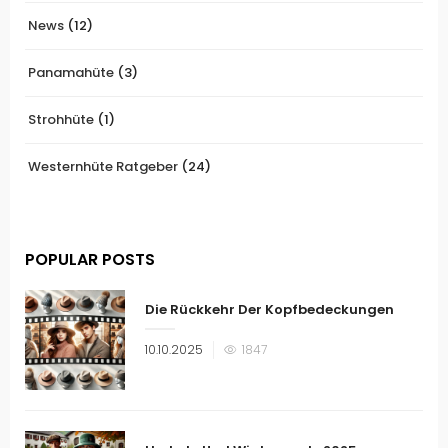
News
(12)
Panamahüte
(3)
Strohhüte
(1)
Westernhüte Ratgeber
(24)
POPULAR POSTS
Die Rückkehr Der Kopfbedeckungen
Veröffentlicht
10.10.2025
1847
am