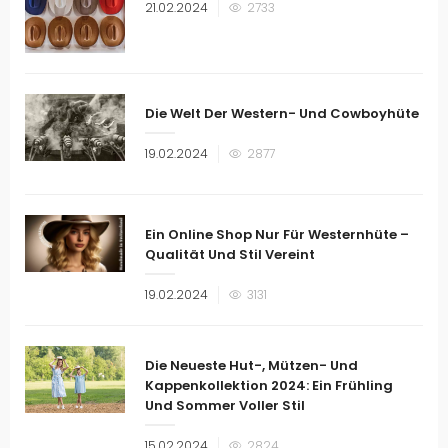
Veröffentlicht
21.02.2024
2733
am
Die Welt Der Western- Und Cowboyhüte
Veröffentlicht
19.02.2024
2877
am
Ein Online Shop Nur Für Westernhüte –
Qualität Und Stil Vereint
Veröffentlicht
19.02.2024
3131
am
Die Neueste Hut-, Mützen- Und
Kappenkollektion 2024: Ein Frühling
Und Sommer Voller Stil
Veröffentlicht
15.02.2024
2824