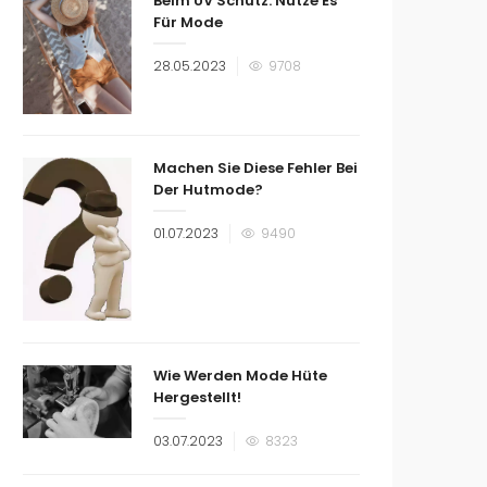
Beim UV Schutz: Nutze Es
Für Mode
Veröffentlicht
28.05.2023
9708
am
Machen Sie Diese Fehler Bei
Der Hutmode?
Veröffentlicht
01.07.2023
9490
am
Wie Werden Mode Hüte
Hergestellt!
Veröffentlicht
03.07.2023
8323
am