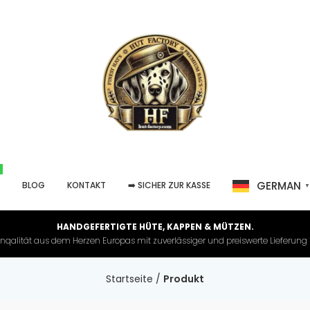
GERMAN
P
BLOG
KONTAKT
➡️ SICHER ZUR KASSE
HANDGEFERTIGTE HÜTE, KAPPEN & MÜTZEN.
nqalität aus dem Herzen Europas mit zuverlässiger und preiswerte Lieferung in 
Startseite
/
Produkt