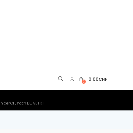
0.00
CHF
▼
0
der CH, nach DE, AT, FR, IT.