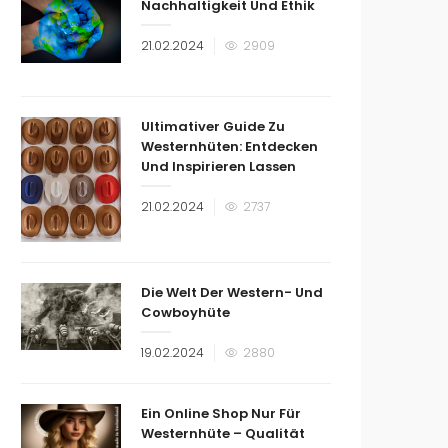
Nachhaltigkeit Und Ethik
Veröffentlicht
21.02.2024
2909
am
Ultimativer Guide Zu
Westernhüten: Entdecken
Und Inspirieren Lassen
Veröffentlicht
21.02.2024
2737
am
Die Welt Der Western- Und
Cowboyhüte
Veröffentlicht
19.02.2024
2880
am
Ein Online Shop Nur Für
Westernhüte – Qualität