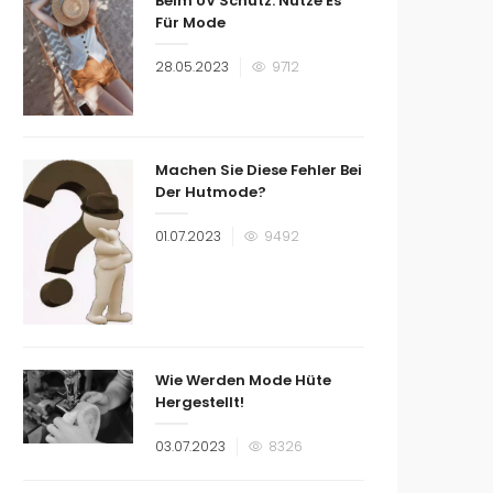
Beim UV Schutz: Nutze Es
Für Mode
Veröffentlicht
28.05.2023
9712
am
Machen Sie Diese Fehler Bei
Der Hutmode?
Veröffentlicht
01.07.2023
9492
am
Wie Werden Mode Hüte
Hergestellt!
Veröffentlicht
03.07.2023
8326
am