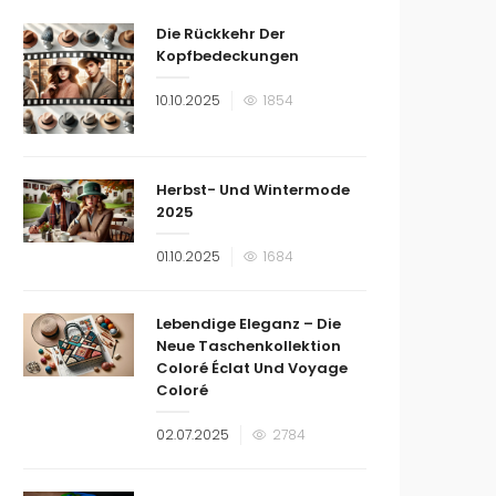
Die Rückkehr Der
Kopfbedeckungen
Veröffentlicht
10.10.2025
1854
am
Herbst- Und Wintermode
2025
Veröffentlicht
01.10.2025
1684
am
Lebendige Eleganz – Die
Neue Taschenkollektion
Coloré Éclat Und Voyage
Coloré
Veröffentlicht
02.07.2025
2784
am