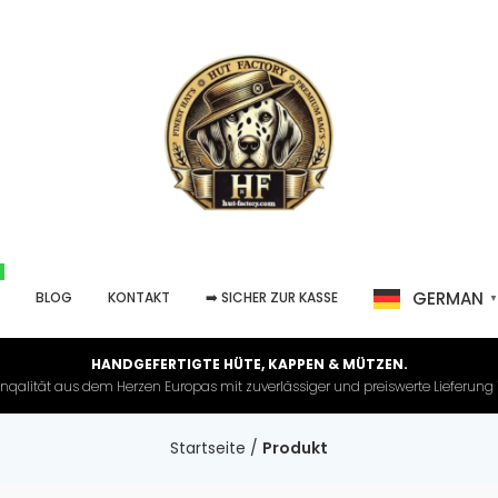
GERMAN
P
BLOG
KONTAKT
➡️ SICHER ZUR KASSE
HANDGEFERTIGTE HÜTE, KAPPEN & MÜTZEN.
nqalität aus dem Herzen Europas mit zuverlässiger und preiswerte Lieferung in 
Startseite
/
Produkt