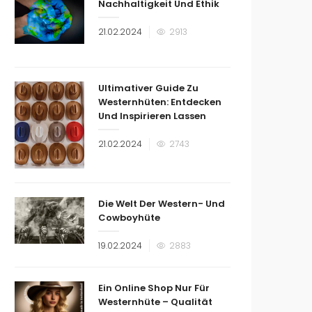
Nachhaltigkeit Und Ethik
Veröffentlicht
21.02.2024
2913
am
Ultimativer Guide Zu
Westernhüten: Entdecken
Und Inspirieren Lassen
Veröffentlicht
21.02.2024
2743
am
Die Welt Der Western- Und
Cowboyhüte
Veröffentlicht
19.02.2024
2883
am
Ein Online Shop Nur Für
Westernhüte – Qualität