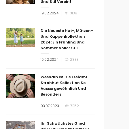
Und Stil Vereint
Veröffentlicht
19.02.2024
3138
am
Die Neueste Hut-, Mützen-
Und Kappenkollektion
2024: Ein Frühling Und
Sommer Voller Stil
Veröffentlicht
15.02.2024
2833
am
Weshalb Ist Die Freiamt
Strohhut Kollektion So
Aussergewöhnlich Und
Besonders
Veröffentlicht
03.07.2023
7252
am
Ihr Schwächstes Glied