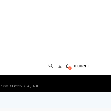
0.00
CHF
▼
0
der CH, nach DE, AT, FR, IT.