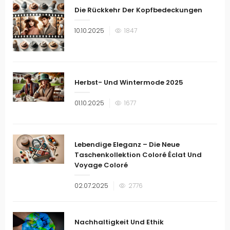
Die Rückkehr Der Kopfbedeckungen
Veröffentlicht
10.10.2025
1847
am
Herbst- Und Wintermode 2025
Veröffentlicht
01.10.2025
1677
am
Lebendige Eleganz – Die Neue
Taschenkollektion Coloré Éclat Und
Voyage Coloré
Veröffentlicht
02.07.2025
2776
am
Nachhaltigkeit Und Ethik