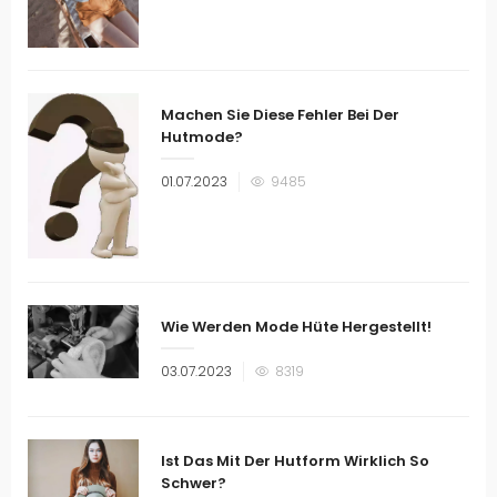
am
Machen Sie Diese Fehler Bei Der
Hutmode?
Veröffentlicht
01.07.2023
9485
am
Wie Werden Mode Hüte Hergestellt!
Veröffentlicht
03.07.2023
8319
am
Ist Das Mit Der Hutform Wirklich So
Schwer?