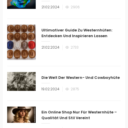
Veröffentlicht
21.02.2024
2906
am
Ultimativer Guide Zu Westernhüten:
Entdecken Und Inspirieren Lassen
Veröffentlicht
21.02.2024
2733
am
Die Welt Der Western- Und Cowboyhüte
Veröffentlicht
19.02.2024
2875
am
Ein Online Shop Nur Für Westernhüte –
Qualität Und Stil Vereint