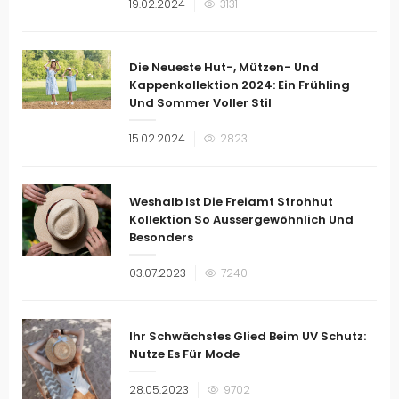
Veröffentlicht
19.02.2024
3131
am
Die Neueste Hut-, Mützen- Und
Kappenkollektion 2024: Ein Frühling
Und Sommer Voller Stil
Veröffentlicht
15.02.2024
2823
am
Weshalb Ist Die Freiamt Strohhut
Kollektion So Aussergewöhnlich Und
Besonders
Veröffentlicht
03.07.2023
7240
am
Ihr Schwächstes Glied Beim UV Schutz:
Nutze Es Für Mode
Veröffentlicht
28.05.2023
9702