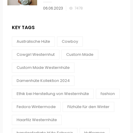
Veröffentlicht
06.06.2023
7478
am
KEY TAGS
Australische Hüte
Cowboy
Cowgirl Westernhut
Custom Made
Custom Made Westernhüte
Damenhüte Kollektion 2024
Ethik bei Herstellung von Westernhüte
fashion
Fedora Wintermode
Filzhüte für den Winter
Haarfilz Westernhüte
handgefertigte Hüte Schweiz
Hutformen