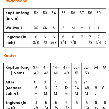
Erwachsene
Kopfumfang
52
53
54
55
56
57
58
59
6
(in cm)
Weltweit
XS
XS
S
S
M
M
L
L
X
England (in
6
6
6
6
6
7
7
7
7
inch)
3/8
1/2
5/8
3/4
7/8
1/8
1/4
3/
Kinder
Kopfumfang
37–
41–
44–
47–
50–
52–
54
55
(in cm)
40
43
46
49
51
53
Alter
0–
0–
7–
7–
13–
24–
4–
4–
(Monate,
6
6
12
12
24
48
8
8 J.
Jahre)
M.
M.
M.
M.
M.
M.
J.
England (in
4
5
5
5
6
6
6
6
inch)
7/8
1/4
1/2
3/4
1/4
1/2
3/4