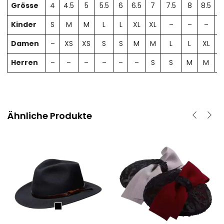
Grösse
4
4.5
5
5.5
6
6.5
7
7.5
8
8.5
Kinder
S
M
M
L
L
XL
XL
–
–
–
Damen
–
XS
XS
S
S
M
M
L
L
XL
X
Herren
–
–
–
–
–
–
S
S
M
M
Ähnliche Produkte