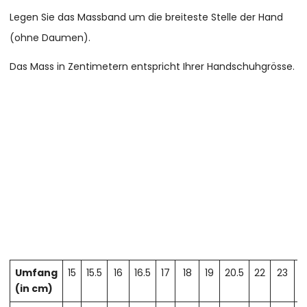
Legen Sie das Massband um die breiteste Stelle der Hand
(ohne Daumen).
Das Mass in Zentimetern entspricht Ihrer Handschuhgrösse.
Umfang
15
15.5
16
16.5
17
18
19
20.5
22
23
2
(in cm)