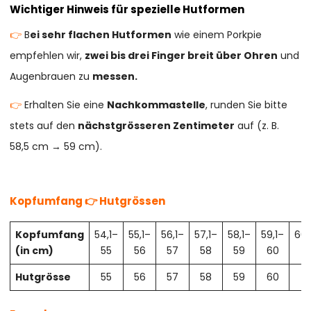
Wichtiger Hinweis für spezielle Hutformen
👉
B
ei sehr flachen Hutformen
wie einem Porkpie
empfehlen wir,
zwei bis drei Finger breit über Ohren
und
Augenbrauen zu
messen.
👉
Erhalten Sie eine
Nachkommastelle
, runden Sie bitte
stets auf den
nächstgrösseren Zentimeter
auf (z. B.
58,5 cm → 59 cm).
Kopfumfang 👉 Hutgrössen
Kopfumfang
54,1–
55,1–
56,1–
57,1–
58,1–
59,1–
60,
(in cm)
55
56
57
58
59
60
61
Hutgrösse
55
56
57
58
59
60
61