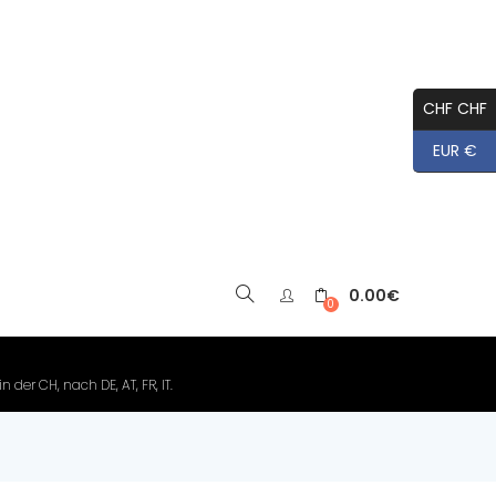
CHF CHF
EUR €
0.00
€
▼
0
der CH, nach DE, AT, FR, IT.