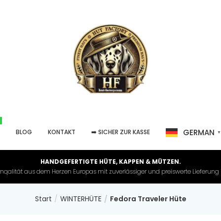
GERMAN
P
BLOG
KONTAKT
➡️ SICHER ZUR KASSE
HANDGEFERTIGTE HÜTE, KAPPEN & MÜTZEN.
nqalität aus dem Herzen Europas mit zuverlässiger und preiswerte Lieferung in 
Start
WINTERHÜTE
Fedora Traveler Hüte