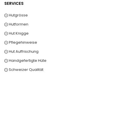
SERVICES
⨀ Hutgrösse
⨀ Hutformen
⨀ Hut Knigge
⨀ Pflegehinweise
⨀ Hut Auffrischung
⨀ Handgefertigte Hüte
⨀ Schweizer Qualität
0