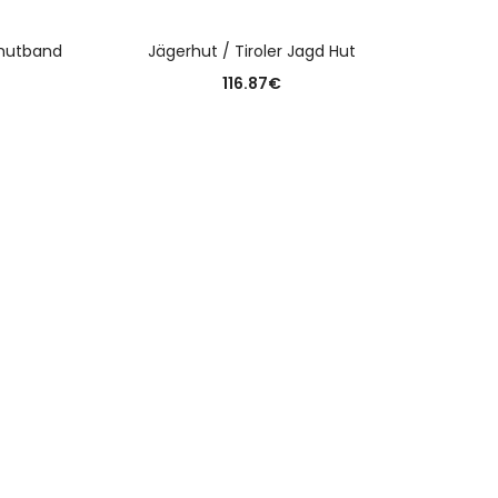
N
AUSFÜHRUNG WÄHLEN
rhutband
Jägerhut / Tiroler Jagd Hut
Haa
116.87
€