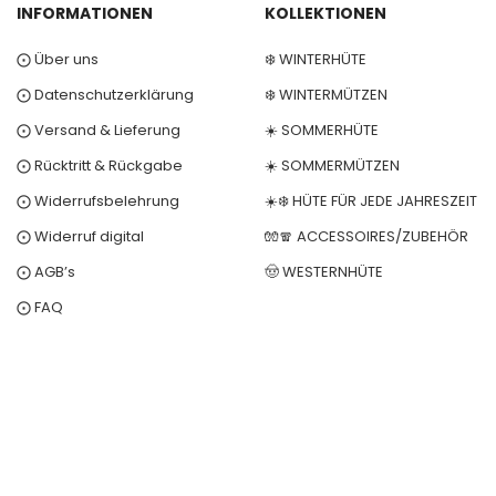
INFORMATIONEN
KOLLEKTIONEN
⨀ Über uns
❄️ WINTERHÜTE
⨀ Datenschutzerklärung
❄️ WINTERMÜTZEN
⨀ Versand & Lieferung
☀️ SOMMERHÜTE
⨀ Rücktritt & Rückgabe
☀️ SOMMERMÜTZEN
⨀ Widerrufsbelehrung
☀️❄️ HÜTE FÜR JEDE JAHRESZEIT
⨀ Widerruf digital
🧤🧣 ACCESSOIRES/ZUBEHÖR
⨀ AGB’s
🤠 WESTERNHÜTE
⨀ FAQ