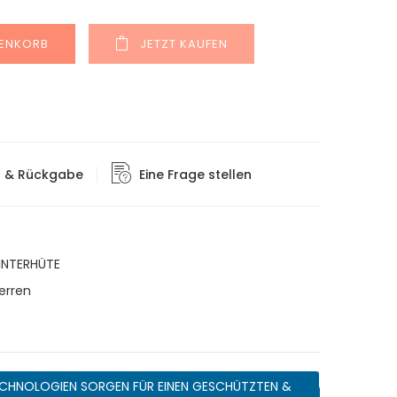
Alternative:
RENKORB
JETZT KAUFEN
g & Rückgabe
Eine Frage stellen
INTERHÜTE
erren
CHNOLOGIEN SORGEN FÜR EINEN GESCHÜTZTEN &