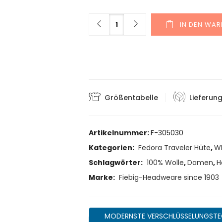
Menge
IN DEN WA
Größentabelle
Lieferun
Artikelnummer:
F-305030
Kategorien:
Fedora Traveler Hüte
,
W
Schlagwörter:
100% Wolle
,
Damen
,
H
Marke:
Fiebig-Headweare since 1903
MODERNSTE VERSCHLÜSSELUNGSTE