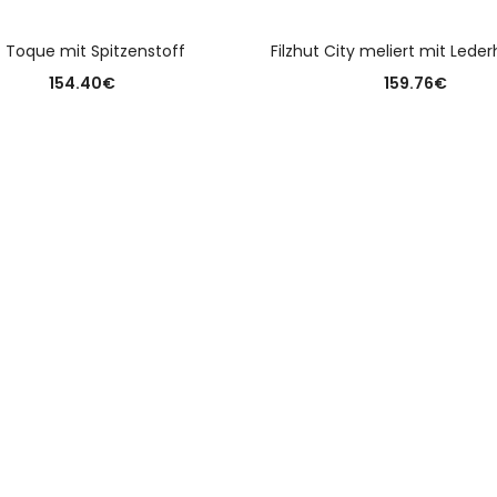
AUSFÜHRUNG WÄHLEN
AUSFÜHRUNG WÄHLE
lz Toque mit Spitzenstoff
Filzhut City meliert mit Lede
154.40
€
159.76
€