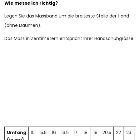
Wie messe ich richtig?
Legen Sie das Massband um die breiteste Stelle der Hand
(ohne Daumen).
Das Mass in Zentimetern entspricht Ihrer Handschuhgrösse.
Umfang
15
15.5
16
16.5
17
18
19
20.5
22
23
2
(in cm)