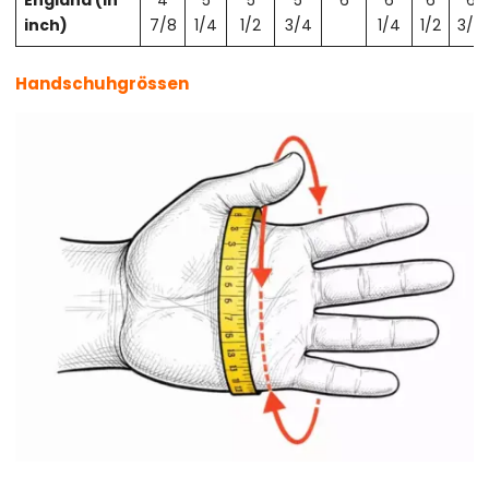
England (in
4
5
5
5
6
6
6
6
inch)
7/8
1/4
1/2
3/4
1/4
1/2
3/4
Handschuhgrössen