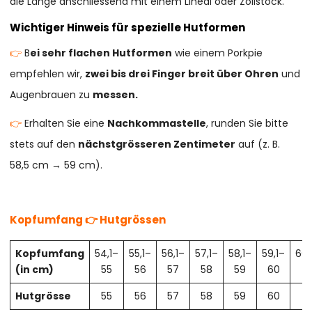
die Länge anschliessend mit einem Lineal oder Zollstock.
Wichtiger Hinweis für spezielle Hutformen
👉
B
ei sehr flachen Hutformen
wie einem Porkpie
empfehlen wir,
zwei bis drei Finger breit über Ohren
und
Augenbrauen zu
messen.
👉
Erhalten Sie eine
Nachkommastelle
, runden Sie bitte
stets auf den
nächstgrösseren Zentimeter
auf (z. B.
58,5 cm → 59 cm).
Kopfumfang 👉 Hutgrössen
Kopfumfang
54,1–
55,1–
56,1–
57,1–
58,1–
59,1–
60,
(in cm)
55
56
57
58
59
60
61
Hutgrösse
55
56
57
58
59
60
61