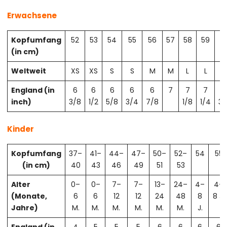
Erwachsene
Kopfumfang
52
53
54
55
56
57
58
59
6
(in cm)
Weltweit
XS
XS
S
S
M
M
L
L
X
England (in
6
6
6
6
6
7
7
7
7
inch)
3/8
1/2
5/8
3/4
7/8
1/8
1/4
3/
Kinder
Kopfumfang
37–
41–
44–
47–
50–
52–
54
55
(in cm)
40
43
46
49
51
53
Alter
0–
0–
7–
7–
13–
24–
4–
4–
(Monate,
6
6
12
12
24
48
8
8 J.
Jahre)
M.
M.
M.
M.
M.
M.
J.