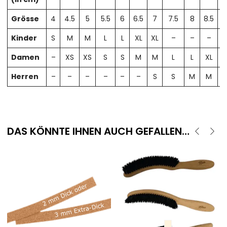
Grösse
4
4.5
5
5.5
6
6.5
7
7.5
8
8.5
Kinder
S
M
M
L
L
XL
XL
–
–
–
Damen
–
XS
XS
S
S
M
M
L
L
XL
X
Herren
–
–
–
–
–
–
S
S
M
M
DAS KÖNNTE IHNEN AUCH GEFALLEN…