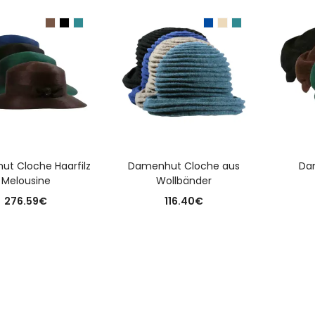
USFÜHRUNG WÄHLEN
AUSFÜHRUNG WÄHLEN
A
t Cloche Haarfilz
Damenhut Cloche aus
Da
Melousine
Wollbänder
276.59
€
116.40
€