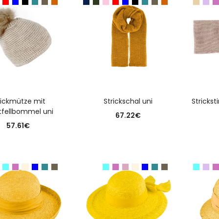
USFÜHRUNG WÄHLEN
AUSFÜHRUNG WÄHLEN
A
rickmütze mit
Strickschal uni
Strickst
tfellbommel uni
67.22
€
57.61
€