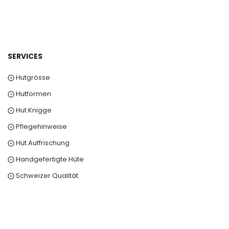
SERVICES
⨀ Hutgrösse
⨀ Hutformen
⨀ Hut Knigge
⨀ Pflegehinweise
⨀ Hut Auffrischung
⨀ Handgefertigte Hüte
⨀ Schweizer Qualität