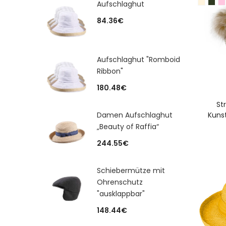
Aufschlaghut
84.36
€
Aufschlaghut "Romboid
Ribbon"
180.48
€
A
St
Damen Aufschlaghut
Kuns
„Beauty of Raffia“
244.55
€
Schiebermütze mit
Ohrenschutz
"ausklappbar"
148.44
€