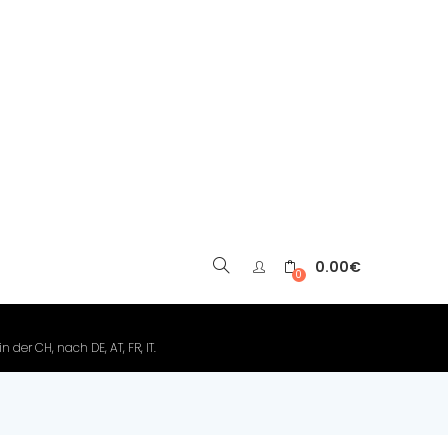
0.00
€
▼
0
der CH, nach DE, AT, FR, IT.