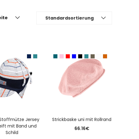
eite
Standardsortierung
USFÜHRUNG WÄHLEN
AUSFÜHRUNG WÄHLEN
 Stoffmütze Jersey
Strickbaske uni mit Rollrand
eift mit Band und
66.16
€
Schild