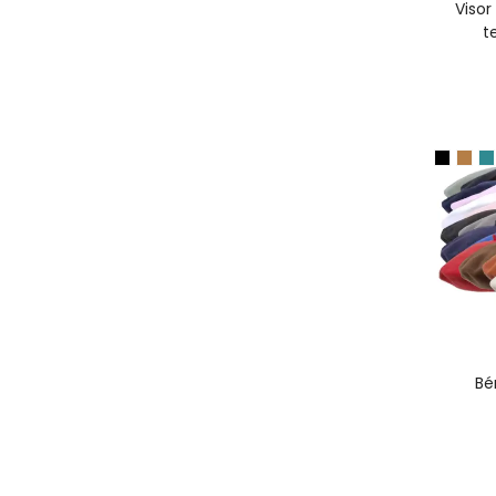
Visor
t
A
Bé