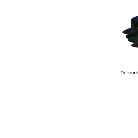
A
Damenhu