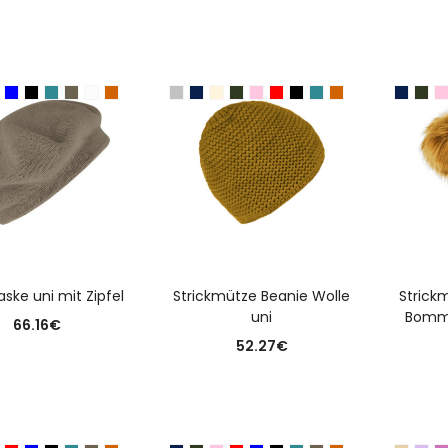
USFÜHRUNG WÄHLEN
AUSFÜHRUNG WÄHLEN
A
aske uni mit Zipfel
Strickmütze Beanie Wolle
Strickm
uni
Bomme
66.16
€
52.27
€