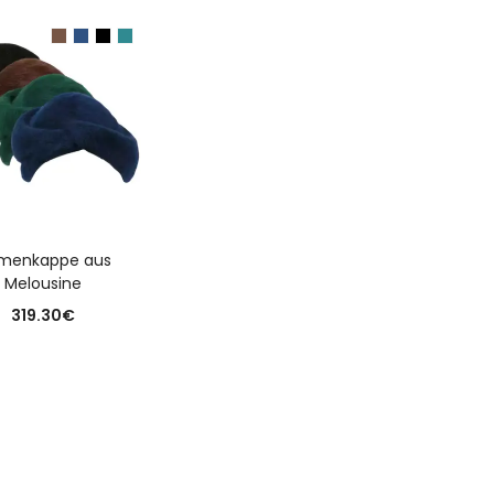
USFÜHRUNG WÄHLEN
menkappe aus
Melousine
319.30
€