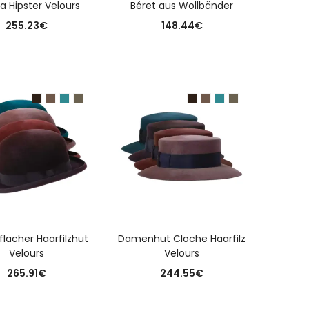
a Hipster Velours
Béret aus Wollbänder
255.23
€
148.44
€
USFÜHRUNG WÄHLEN
AUSFÜHRUNG WÄHLEN
flacher Haarfilzhut
Damenhut Cloche Haarfilz
Velours
Velours
265.91
€
244.55
€