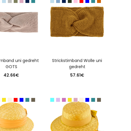
USFÜHRUNG WÄHLEN
AUSFÜHRUNG WÄHLEN
irnband uni gedreht
Strickstirnband Wolle uni
GOTS
gedreht
42.66
€
57.61
€