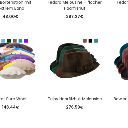
 Bortenstroh mit
Fedora Melousine – flacher
Fedor
extilem Band
Haarfilzhut
48.00
€
287.27
€
USFÜHRUNG WÄHLEN
AUSFÜHRUNG WÄHLEN
A
ret Pure Wool
Trilby Haarfilzhut Melousine
Bowler 
148.44
€
276.59
€