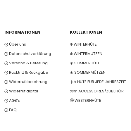
INFORMATIONEN
KOLLEKTIONEN
⨀ Über uns
❄️ WINTERHÜTE
⨀ Datenschutzerklärung
❄️ WINTERMÜTZEN
⨀ Versand & Lieferung
☀️ SOMMERHÜTE
⨀ Rücktritt & Rückgabe
☀️ SOMMERMÜTZEN
⨀ Widerrufsbelehrung
☀️❄️ HÜTE FÜR JEDE JAHRESZEIT
⨀ Widerruf digital
🧤🧣 ACCESSOIRES/ZUBEHÖR
⨀ AGB’s
🤠 WESTERNHÜTE
⨀ FAQ