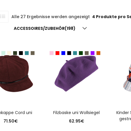
Alle 27 Ergebnisse werden angezeigt
4 Produkte pro S
ACCESSOIRES/ZUBEHÖR(198)
USFÜHRUNG WÄHLEN
AUSFÜHRUNG WÄHLEN
A
nkappe Cord uni
Filzbaske uni Wollsiegel
Kinder
gestr
71.50
€
62.95
€