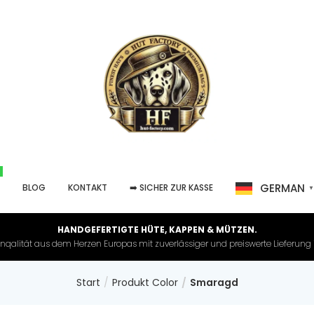
GERMAN
P
BLOG
KONTAKT
➡️ SICHER ZUR KASSE
HANDGEFERTIGTE HÜTE, KAPPEN & MÜTZEN.
nqalität aus dem Herzen Europas mit zuverlässiger und preiswerte Lieferung in 
Start
Produkt Color
Smaragd