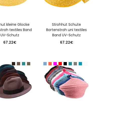
USFÜHRUNG WÄHLEN
AUSFÜHRUNG WÄHLEN
hut kleine Glocke
Strohhut Schute
troh textiles Band
Bortenstroh uni textiles
UV-Schutz
Band UV-Schutz
67.22
€
67.22
€
USFÜHRUNG WÄHLEN
AUSFÜHRUNG WÄHLEN