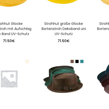
USFÜHRUNG WÄHLEN
AUSFÜHRUNG WÄHLEN
A
rohhut Glocke
Strohhut große Glocke
Stroh
troh mit Aufschlag
Bortenstroh Dekoband uni
Bortens
es Band UV-Schutz
UV-Schutz
71.50
€
71.50
€
USFÜHRUNG WÄHLEN
AUSFÜHRUNG WÄHLEN
A