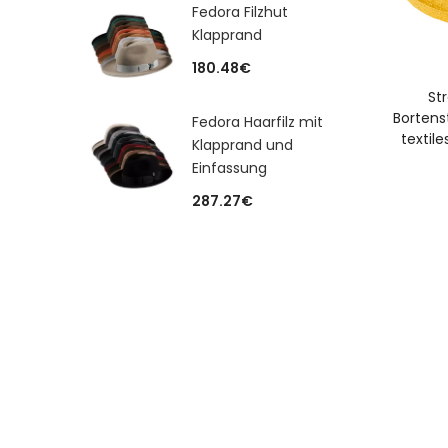
Fedora Filzhut
Klapprand
180.48
€
A
St
Bortens
Fedora Haarfilz mit
textil
Klapprand und
Einfassung
287.27
€
A