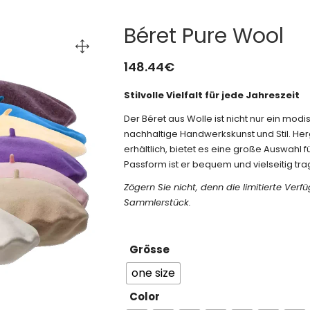
Béret Pure Wool
148.44
€
Stilvolle Vielfalt für jede Jahreszeit
Der Béret aus Wolle ist nicht nur ein mo
nachhaltige Handwerkskunst und Stil. Her
erhältlich, bietet es eine große Auswah
Passform ist er bequem und vielseitig tra
Zögern Sie nicht, denn die limitierte Ve
Sammlerstück.
Grösse
one size
Color