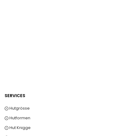
SERVICES
⨀ Hutgrösse
⨀ Hutformen
⨀ Hut Knigge