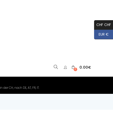
CHF CHF
EUR €
0.00
€
▼
0
der CH, nach DE, AT, FR, IT.