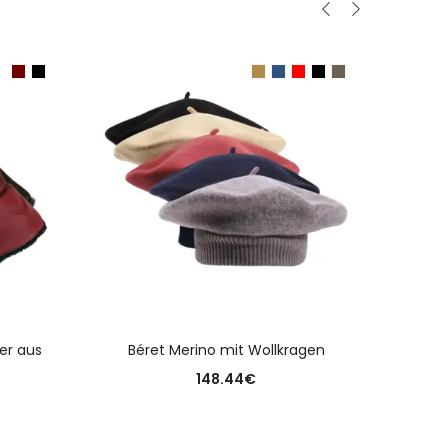
N
AUSFÜHRUNG WÄHLEN
er aus
Béret Merino mit Wollkragen
Aufsch
148.44
€