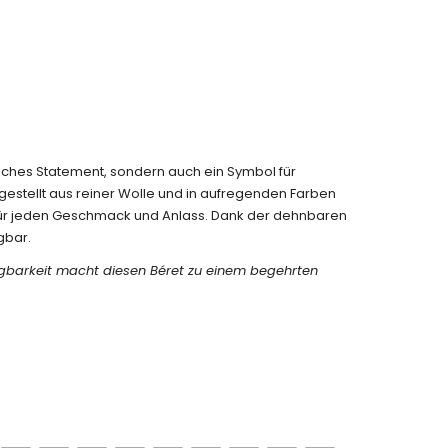
disches Statement, sondern auch ein Symbol für
gestellt aus reiner Wolle und in aufregenden Farben
l für jeden Geschmack und Anlass. Dank der dehnbaren
gbar.
rfügbarkeit macht diesen Béret zu einem begehrten