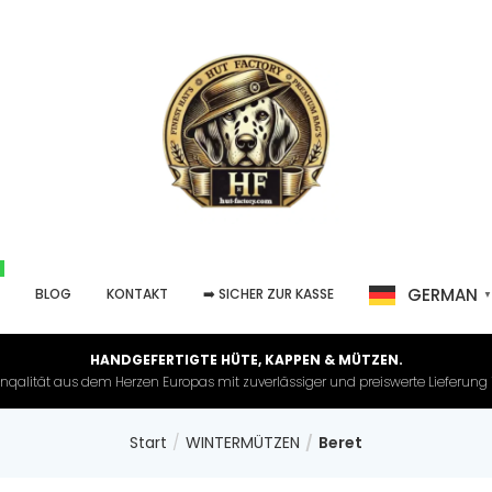
GERMAN
P
BLOG
KONTAKT
➡️ SICHER ZUR KASSE
HANDGEFERTIGTE HÜTE, KAPPEN & MÜTZEN.
nqalität aus dem Herzen Europas mit zuverlässiger und preiswerte Lieferung in 
Start
WINTERMÜTZEN
Beret