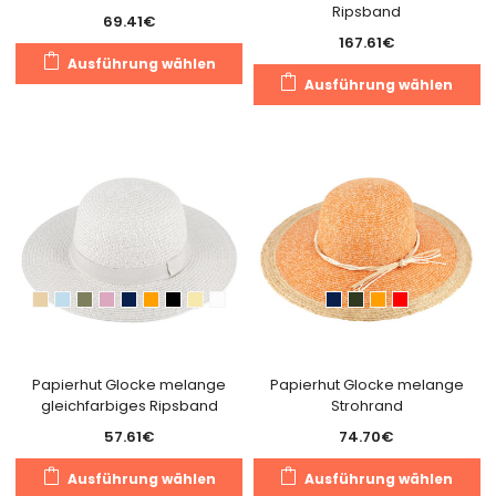
Ripsband
werden
w
69.41
€
167.61
€
Dieses
Ausführung wählen
Di
Produkt
Ausführung wählen
Pr
weist
we
mehrere
m
Varianten
Va
auf.
au
Die
Di
Optionen
O
können
k
auf
a
der
de
Produktseite
Pr
gewählt
g
Papierhut Glocke melange
Papierhut Glocke melange
werden
gleichfarbiges Ripsband
Strohrand
w
57.61
€
74.70
€
Dieses
Di
Ausführung wählen
Ausführung wählen
Produkt
Pr