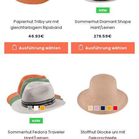
der
de
NEW
Produktseite
Pr
gewählt
g
Papierhut Trilby uni mit
Sommerhut Diamant Shape
gleichfarbigem Ripsband
Hanf/Leinen
werden
w
46.93
€
276.59
€
Dieses
Di
Ausführung wählen
Ausführung wählen
Produkt
Pr
weist
we
mehrere
m
Varianten
Va
auf.
au
Die
Di
Optionen
O
können
k
auf
a
der
de
NEW
Produktseite
Pr
gewählt
g
Sommerhut Fedora Traveler
Stoffhut Glocke uni mit
Hanf/Leinen
Dekorschleife
werden
w