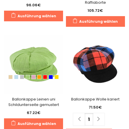
Raffiaborte
96.06
€
105.72
€
Dieses
Ausführung wählen
Di
Produkt
Ausführung wählen
Pr
weist
we
mehrere
m
Varianten
Va
auf.
au
Die
Di
Optionen
O
können
k
auf
a
der
de
Produktseite
Pr
gewählt
g
Ballonkappe Leinen uni
Ballonkappe Wolle kariert
werden
Schildunterseite gemustert
w
71.50
€
67.22
€
Menge
Dieses
Ausführung wählen
Produkt