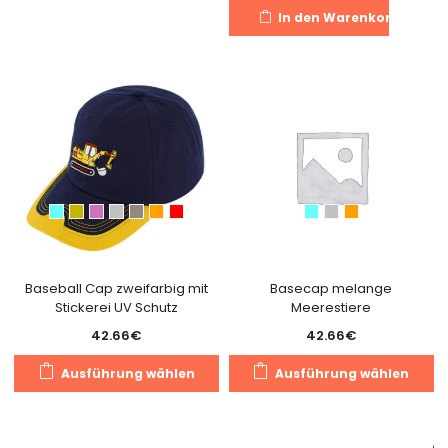
weist
In den Warenkorb
mehrere
Varianten
auf.
Die
Optionen
können
auf
der
Produktseite
gewählt
werden
Baseball Cap zweifarbig mit
Basecap melange
Stickerei UV Schutz
Meerestiere
42.66
€
42.66
€
Dieses
Di
Ausführung wählen
Ausführung wählen
Produkt
Pr
weist
we
mehrere
m