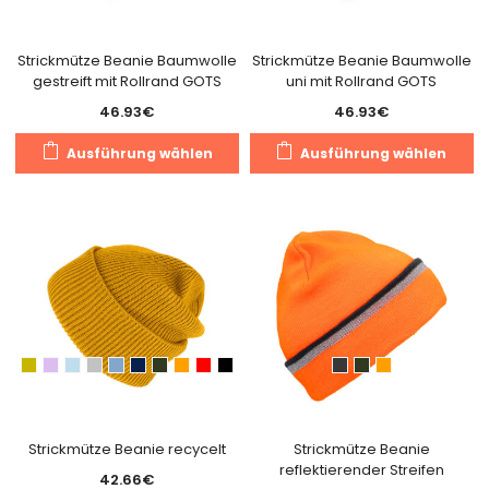
de
Produktseite
Pr
gewählt
g
Strickmütze Beanie Baumwolle
Strickmütze Beanie Baumwolle
werden
gestreift mit Rollrand GOTS
uni mit Rollrand GOTS
w
46.93
€
46.93
€
Dieses
Di
Ausführung wählen
Ausführung wählen
Produkt
Pr
weist
we
mehrere
m
Varianten
Va
auf.
au
Die
Di
Optionen
O
können
k
auf
a
der
de
Produktseite
Pr
gewählt
g
Strickmütze Beanie recycelt
Strickmütze Beanie
reflektierender Streifen
werden
w
42.66
€