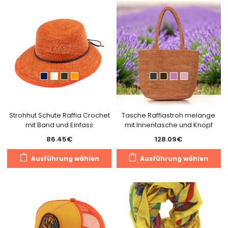
m
Varianten
Va
auf.
au
Die
Di
Optionen
O
können
k
auf
a
der
de
Produktseite
Pr
gewählt
g
Strohhut Schute Raffia Crochet
Tasche Raffiastroh melange
werden
mit Band und Einfass
mit Innentasche und Knopf
w
86.45
€
128.09
€
Dieses
Di
Ausführung wählen
Ausführung wählen
Produkt
Pr
weist
we
mehrere
m
Varianten
Va
auf.
au
Die
Di