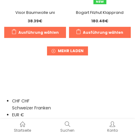
NEW
Produktseite
g
gewählt
Visor Baumwolle uni
Bogart Filzhut Klapprand
w
werden
38.39
€
180.48
€
Dieses
Di
Ausführung wählen
Ausführung wählen
Produkt
Pr
weist
we
mehrere
m
MEHR LADEN
Varianten
Va
auf.
au
Die
Di
Optionen
O
können
k
auf
a
der
de
CHF CHF
Produktseite
Pr
Schweizer Franken
gewählt
g
EUR €
werden
w
Euro
Startseite
Suchen
Konto
Cookie Consent mit Real Cookie Banner