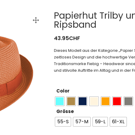
Papierhut Trilby u
Ripsband
43.95
CHF
Dieses Modell aus der Kategorie „Papie
zeitloses Design und die hochwertige Ver
Traditionsmarke Fiebig – Headwear since
und stilvolle Auftritte im Alltag und in der Fr
Color
Grösse
55-S
57-M
59-L
61-XL