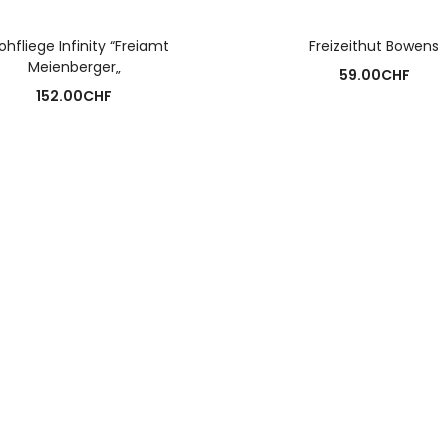
AUSFÜHRUNG WÄHLEN
AUSFÜHRUNG WÄHLE
ohfliege Infinity “Freiamt
Freizeithut Bowens
Meienberger„
59.00
CHF
152.00
CHF