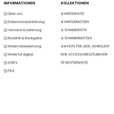
INFORMATIONEN
KOLLEKTIONEN
⨀ Über uns
❄️ WINTERHÜTE
⨀ Datenschutzerklärung
❄️ WINTERMÜTZEN
⨀ Versand & Lieferung
☀️ SOMMERHÜTE
⨀ Rücktritt & Rückgabe
☀️ SOMMERMÜTZEN
⨀ Widerrufsbelehrung
☀️❄️ HÜTE FÜR JEDE JAHRESZEIT
⨀ Widerruf digital
🧤🧣 ACCESSOIRES/ZUBEHÖR
⨀ AGB’s
🤠 WESTERNHÜTE
⨀ FAQ