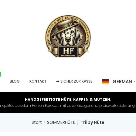
GERMAN
P
BLOG
KONTAKT
➡️ SICHER ZUR KASSE
HANDGEFERTIGTE HÜTE, KAPPEN & MÜTZEN.
nqalität aus dem Herzen Europas mit zuverlässiger und preiswerte Lieferung in 
Start
SOMMERHÜTE
Trilby Hüte