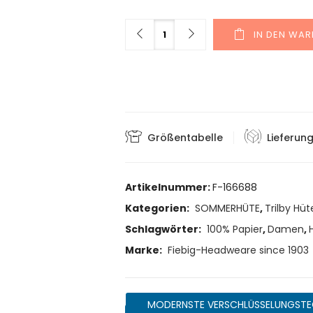
Menge
IN DEN WA
Größentabelle
Lieferun
Artikelnummer:
F-166688
Kategorien:
SOMMERHÜTE
,
Trilby Hüt
Schlagwörter:
100% Papier
,
Damen
,
Marke:
Fiebig-Headweare since 1903
MODERNSTE VERSCHLÜSSELUNGSTE