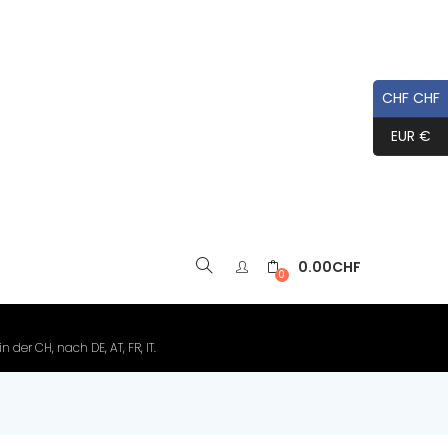
CHF CHF
EUR €
0.00
CHF
▼
0
der CH, nach DE, AT, FR, IT.