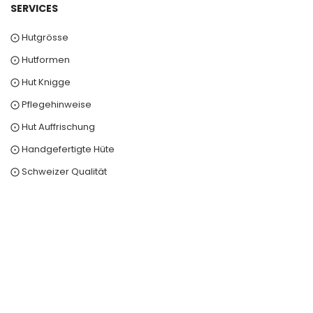
SERVICES
⨀ Hutgrösse
⨀ Hutformen
⨀ Hut Knigge
⨀ Pflegehinweise
⨀ Hut Auffrischung
⨀ Handgefertigte Hüte
⨀ Schweizer Qualität
0