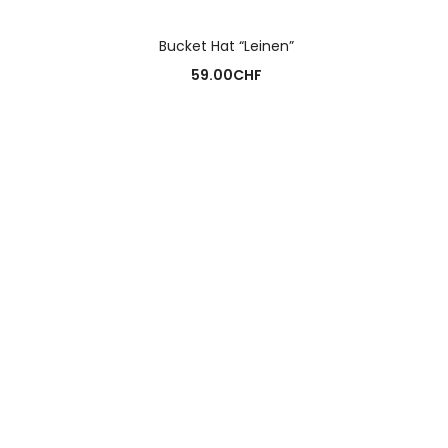
N
AUSFÜHRUNG WÄHLEN
Bucket Hat “Leinen”
R
59.00
CHF