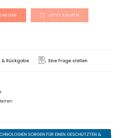
Alternative:
RENKORB
JETZT KAUFEN
g & Rückgabe
Eine Frage stellen
e
Herren
CHNOLOGIEN SORGEN FÜR EINEN GESCHÜTZTEN &