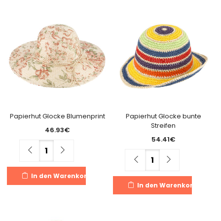
weist
we
mehrere
m
Varianten
Va
auf.
au
Die
Di
Optionen
O
können
k
auf
a
der
de
Produktseite
Pr
gewählt
g
Papierhut Glocke Blumenprint
Papierhut Glocke bunte
Streifen
werden
w
46.93
€
54.41
€
Menge
Menge
In den Warenkorb
In den Warenkorb