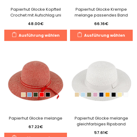
Papierhut Glocke Kopfteil
Papierhut Glocke Krempe
Crochet mit Aufschlag uni
melange passendes Band
48.00
€
66.16
€
Dieses
Di
Ausführung wählen
Ausführung wählen
Produkt
Pr
weist
we
mehrere
m
Varianten
Va
auf.
au
Die
Di
Optionen
O
können
k
auf
a
der
de
Produktseite
Pr
gewählt
g
Papierhut Glocke melange
Papierhut Glocke melange
gleichfarbiges Ripsband
werden
w
67.22
€
57.61
€
Dieses