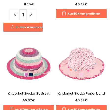
11.75
€
45.87
€
Di
Menge
Ausführung wählen
Pr
we
In den Warenkorb
m
Va
au
Di
O
k
a
de
Pr
g
w
Kinderhut Glocke Gestreift
Kinderhut Glocke Perlenband
45.87
€
45.87
€
Dieses
Di
Ausführung wählen
Ausführung wählen