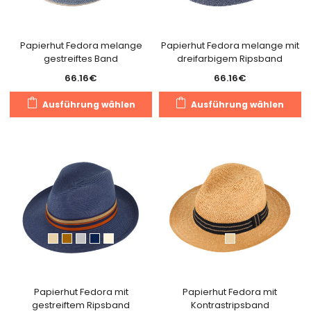
der
de
Produktseite
Pr
gewählt
g
Papierhut Fedora melange
Papierhut Fedora melange mit
gestreiftes Band
dreifarbigem Ripsband
werden
w
66.16
€
66.16
€
Dieses
Di
Ausführung wählen
Ausführung wählen
Produkt
Pr
weist
we
mehrere
m
Varianten
Va
auf.
au
Die
Di
Optionen
O
können
k
auf
a
der
de
Produktseite
Pr
gewählt
g
Papierhut Fedora mit
Papierhut Fedora mit
gestreiftem Ripsband
Kontrastripsband
werden
w