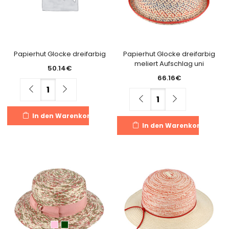
können
a
auf
de
der
Pr
Produktseite
g
gewählt
Papierhut Glocke dreifarbig
Papierhut Glocke dreifarbig
w
meliert Aufschlag uni
werden
50.14
€
66.16
€
Menge
Menge
In den Warenkorb
In den Warenkorb