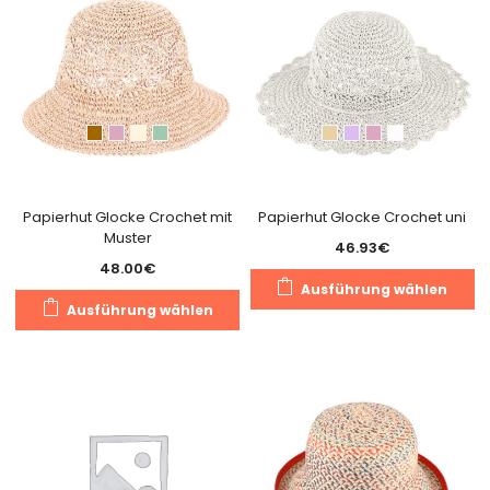
Papierhut Glocke Crochet mit
Papierhut Glocke Crochet uni
Muster
46.93
€
48.00
€
Di
Ausführung wählen
Dieses
Pr
Ausführung wählen
Produkt
we
weist
m
mehrere
Va
Varianten
au
auf.
Di
Die
O
Optionen
k