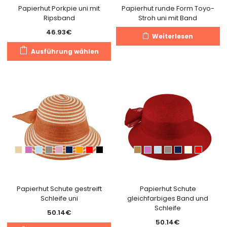
gewählt
g
Papierhut Porkpie uni mit
Papierhut runde Form Toyo-
Ripsband
Stroh uni mit Band
werden
w
46.93
€
Weiterlesen
Dieses
Ausführung wählen
Produkt
weist
mehrere
Varianten
auf.
Die
Optionen
können
auf
der
Produktseite
gewählt
Papierhut Schute gestreift
Papierhut Schute
Schleife uni
gleichfarbiges Band und
werden
Schleife
50.14
€
50.14
€