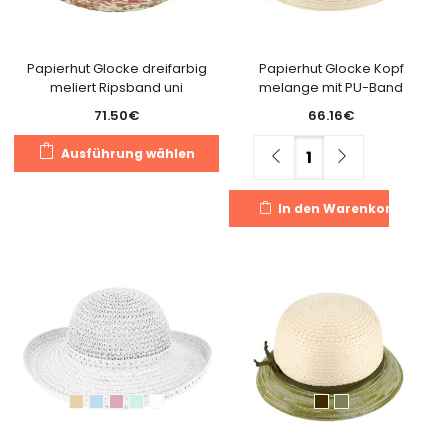
Papierhut Glocke dreifarbig
Papierhut Glocke Kopf
meliert Ripsband uni
melange mit PU-Band
71.50
€
66.16
€
Dieses
Menge
Ausführung wählen
Produkt
weist
In den Warenkorb
mehrere
Varianten
auf.
Die
Optionen
können
auf
der
Produktseite
gewählt
werden