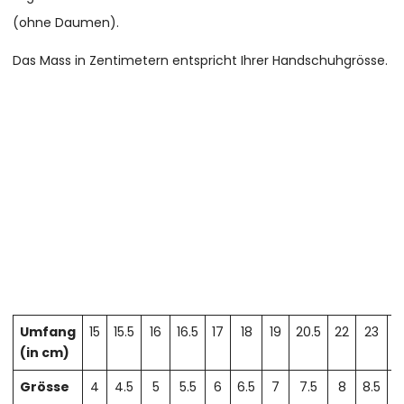
(ohne Daumen).
Das Mass in Zentimetern entspricht Ihrer Handschuhgrösse.
Umfang
15
15.5
16
16.5
17
18
19
20.5
22
23
2
(in cm)
Grösse
4
4.5
5
5.5
6
6.5
7
7.5
8
8.5