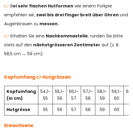
👉
B
ei sehr flachen Hutformen
wie einem Porkpie
empfehlen wir,
zwei bis drei Finger breit über Ohren
und
Augenbrauen zu
messen.
👉
Erhalten Sie eine
Nachkommastelle
, runden Sie bitte
stets auf den
nächstgrösseren Zentimeter
auf (z. B.
58,5 cm → 59 cm).
Kopfumfang 👉 Hutgrössen
Kopfumfang
54,1–
55,1–
56,1–
57,1–
58,1–
59,1–
60,
(in cm)
55
56
57
58
59
60
61
Hutgrösse
55
56
57
58
59
60
61
Erwachsene