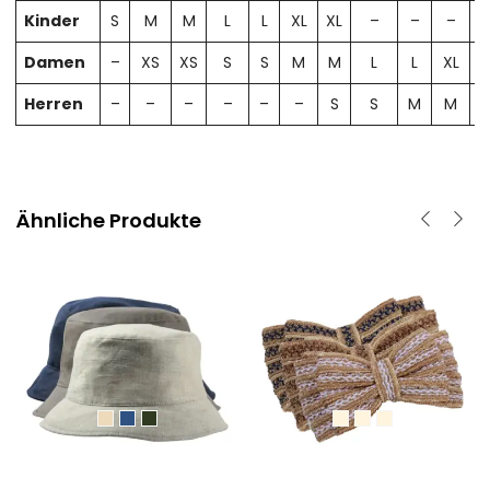
Kinder
S
M
M
L
L
XL
XL
–
–
–
Damen
–
XS
XS
S
S
M
M
L
L
XL
X
Herren
–
–
–
–
–
–
S
S
M
M
Ähnliche Produkte