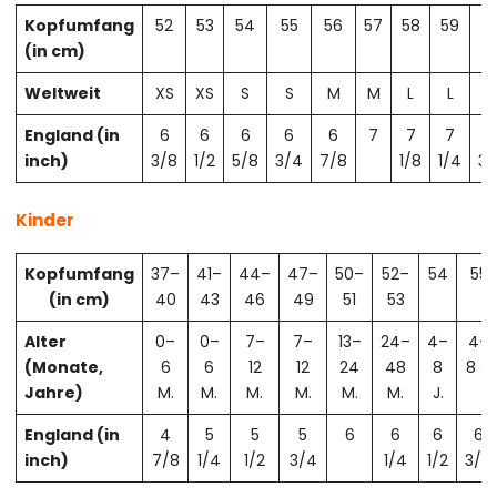
Kopfumfang
52
53
54
55
56
57
58
59
6
(in cm)
Weltweit
XS
XS
S
S
M
M
L
L
X
England (in
6
6
6
6
6
7
7
7
7
inch)
3/8
1/2
5/8
3/4
7/8
1/8
1/4
3/
Kinder
Kopfumfang
37–
41–
44–
47–
50–
52–
54
55
(in cm)
40
43
46
49
51
53
Alter
0–
0–
7–
7–
13–
24–
4–
4–
(Monate,
6
6
12
12
24
48
8
8 J.
Jahre)
M.
M.
M.
M.
M.
M.
J.
England (in
4
5
5
5
6
6
6
6
inch)
7/8
1/4
1/2
3/4
1/4
1/2
3/4