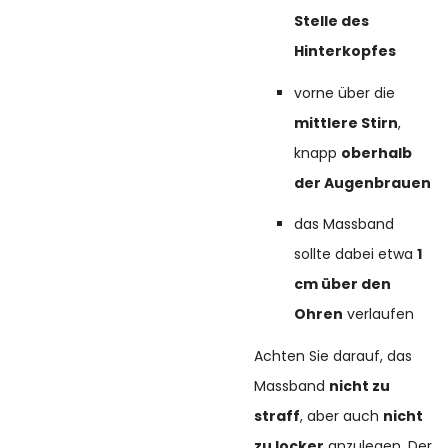
Stelle des
Hinterkopfes
vorne über die
mittlere Stirn
,
knapp
oberhalb
der Augenbrauen
das Massband
sollte dabei etwa
1
cm über den
Ohren
verlaufen
Achten Sie darauf, das
Massband
nicht zu
straff
, aber auch
nicht
zu locker
anzulegen. Der