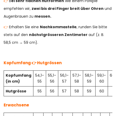
👉
B
ei sehr flachen Hutformen
wie einem Porkpie
empfehlen wir,
zwei bis drei Finger breit über Ohren
und
Augenbrauen zu
messen.
👉
Erhalten Sie eine
Nachkommastelle
, runden Sie bitte
stets auf den
nächstgrösseren Zentimeter
auf (z. B.
58,5 cm → 59 cm).
Kopfumfang 👉 Hutgrössen
Kopfumfang
54,1–
55,1–
56,1–
57,1–
58,1–
59,1–
60,
(in cm)
55
56
57
58
59
60
61
Hutgrösse
55
56
57
58
59
60
61
Erwachsene