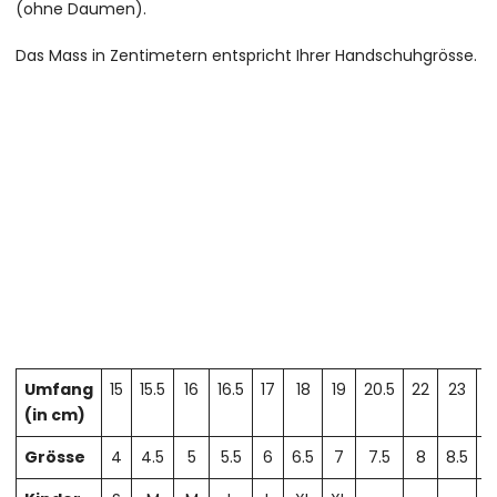
(ohne Daumen).
Das Mass in Zentimetern entspricht Ihrer Handschuhgrösse.
Umfang
15
15.5
16
16.5
17
18
19
20.5
22
23
2
(in cm)
Grösse
4
4.5
5
5.5
6
6.5
7
7.5
8
8.5