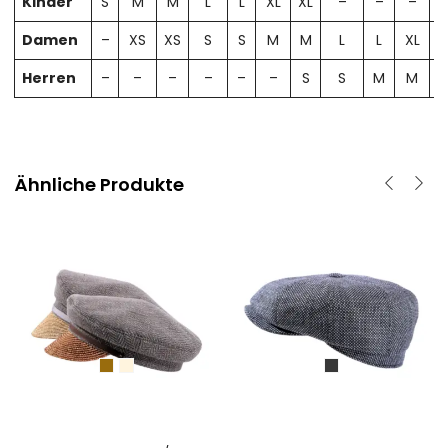
Kinder
S
M
M
L
L
XL
XL
–
–
–
Damen
–
XS
XS
S
S
M
M
L
L
XL
X
Herren
–
–
–
–
–
–
S
S
M
M
Ähnliche Produkte