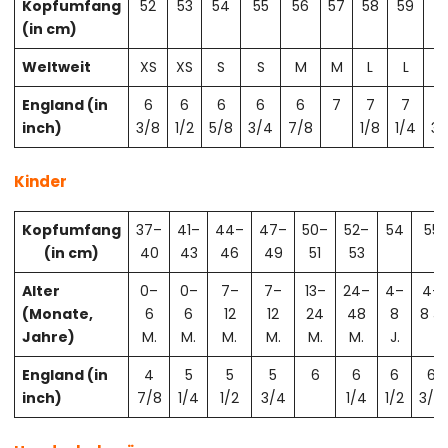
Kopfumfang
52
53
54
55
56
57
58
59
6
(in cm)
Weltweit
XS
XS
S
S
M
M
L
L
X
England (in
6
6
6
6
6
7
7
7
7
inch)
3/8
1/2
5/8
3/4
7/8
1/8
1/4
3/
Kinder
Kopfumfang
37–
41–
44–
47–
50–
52–
54
55
(in cm)
40
43
46
49
51
53
Alter
0–
0–
7–
7–
13–
24–
4–
4–
(Monate,
6
6
12
12
24
48
8
8 J.
Jahre)
M.
M.
M.
M.
M.
M.
J.
England (in
4
5
5
5
6
6
6
6
inch)
7/8
1/4
1/2
3/4
1/4
1/2
3/4