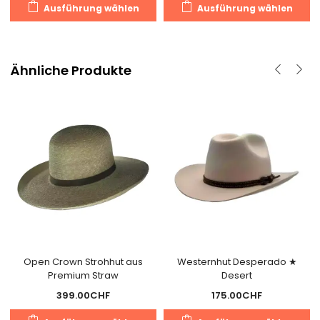
Dieses
D
Ausführung wählen
Ausführung wählen
Produkt
P
weist
we
mehrere
m
Varianten
V
Ähnliche Produkte
auf.
au
Die
D
Optionen
O
können
k
auf
a
der
d
Produktseite
Pr
gewählt
g
werden
w
Open Crown Strohhut aus
Westernhut Desperado ★
Premium Straw
Desert
399.00
CHF
175.00
CHF
Dieses
D