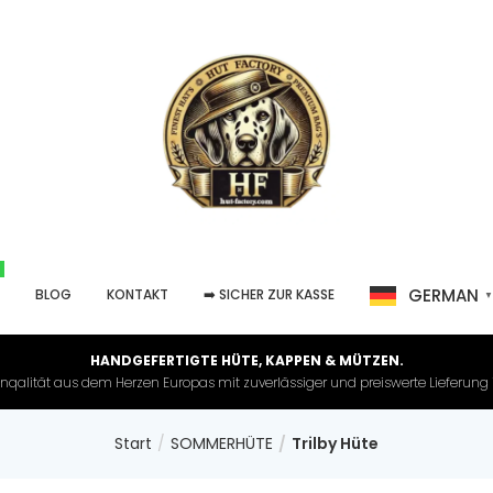
GERMAN
P
BLOG
KONTAKT
➡️ SICHER ZUR KASSE
HANDGEFERTIGTE HÜTE, KAPPEN & MÜTZEN.
nqalität aus dem Herzen Europas mit zuverlässiger und preiswerte Lieferung in 
Start
SOMMERHÜTE
Trilby Hüte