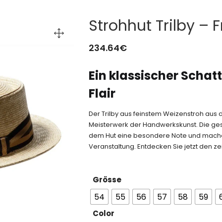
Strohhut Trilby – 
234.64
€
Ein klassischer Scha
Flair
Der Trilby aus feinstem Weizenstroh aus 
Meisterwerk der Handwerkskunst. Die gest
dem Hut eine besondere Note und machen
Veranstaltung. Entdecken Sie jetzt den ze
Grösse
54
55
56
57
58
59
Color