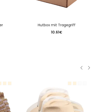
N
er
Hutbox mit Tragegriff
10.61
€