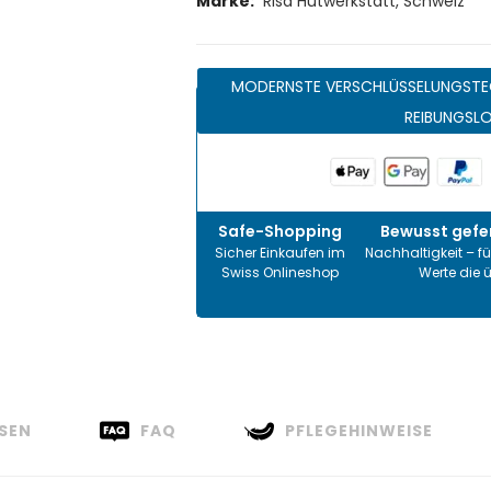
Marke:
Risa Hutwerkstatt, Schweiz
MODERNSTE VERSCHLÜSSELUNGSTE
REIBUNGSL
Safe-Shopping
Bewusst gefer
Sicher Einkaufen im
Nachhaltigkeit – fü
Swiss Onlineshop
Werte die 
SEN
FAQ
PFLEGEHINWEISE