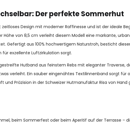
echselbar: Der perfekte Sommerhut
nt zeitloses Design mit moderner Raffinesse und ist der ideale Be
iner Höhe von 8,5 cm verleiht diesem Modell eine markante, urba
t. Gefertigt aus 100% hochwertigem Naturstroh, besticht dieser 
für exzellente Luftzirkulation sorgt.
 gestreifte Hutband aus feinstem Rebs mit eleganter Traverse, d
twas verleiht. Ein sauber eingenähtes Textilinnenband sorgt für
aft und Präzision in der Schweizer Hutmanufaktur Risa von Hand ge
mel, beim Sommerfest oder beim Aperitif auf der Terrasse – di