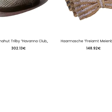
AUSFÜHRUNG WÄHLEN
AUSFÜHRUNG WÄHLE
ahut Trilby “Havanna Club„
Haarmasche “Freiamt Meienb
302.13
€
148.92
€