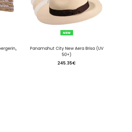
NEW
N
AUSFÜHRUNG WÄHLEN
ergerin„
Panamahut City New Aera Brisa (UV
Rege
50+)
245.35
€