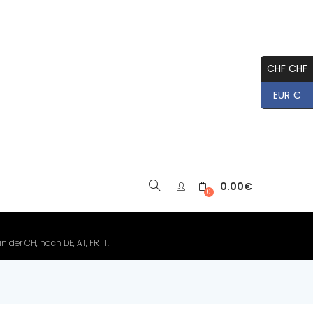
CHF CHF
EUR €
0.00
€
▼
0
der CH, nach DE, AT, FR, IT.