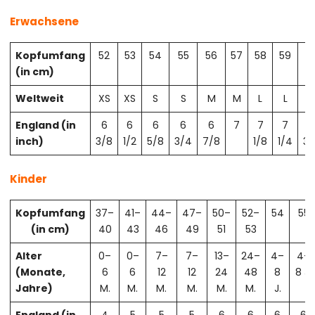
Erwachsene
Kopfumfang
52
53
54
55
56
57
58
59
6
(in cm)
Weltweit
XS
XS
S
S
M
M
L
L
X
England (in
6
6
6
6
6
7
7
7
7
inch)
3/8
1/2
5/8
3/4
7/8
1/8
1/4
3/
Kinder
Kopfumfang
37–
41–
44–
47–
50–
52–
54
55
(in cm)
40
43
46
49
51
53
Alter
0–
0–
7–
7–
13–
24–
4–
4–
(Monate,
6
6
12
12
24
48
8
8 J.
Jahre)
M.
M.
M.
M.
M.
M.
J.