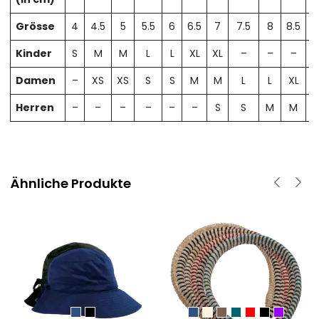
Grösse
4
4.5
5
5.5
6
6.5
7
7.5
8
8.5
Kinder
S
M
M
L
L
XL
XL
–
–
–
Damen
–
XS
XS
S
S
M
M
L
L
XL
X
Herren
–
–
–
–
–
–
S
S
M
M
Ähnliche Produkte