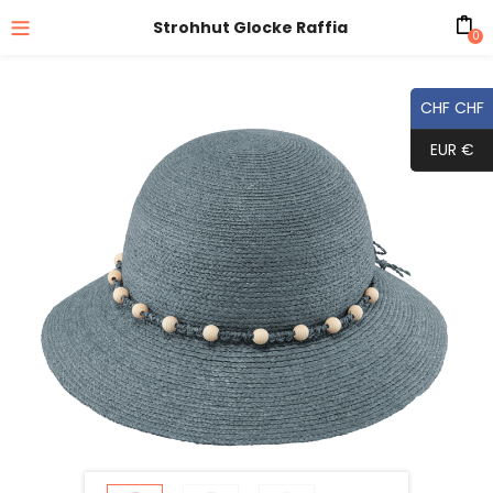
Strohhut Glocke Raffia
0
CHF CHF
EUR €