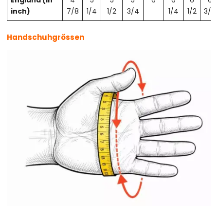
England (in
4
5
5
5
6
6
6
6
inch)
7/8
1/4
1/2
3/4
1/4
1/2
3/4
Handschuhgrössen