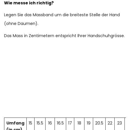
Wie messe ich richtig?
Legen Sie das Massband um die breiteste Stelle der Hand
(ohne Daumen).
Das Mass in Zentimetern entspricht Ihrer Handschuhgrösse.
Umfang
15
15.5
16
16.5
17
18
19
20.5
22
23
2
(in cm)