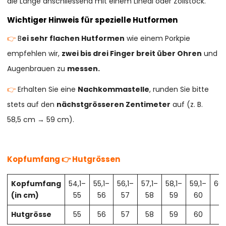
die Länge anschliessend mit einem Lineal oder Zollstock.
Wichtiger Hinweis für spezielle Hutformen
👉
B
ei sehr flachen Hutformen
wie einem Porkpie
empfehlen wir,
zwei bis drei Finger breit über Ohren
und
Augenbrauen zu
messen.
👉
Erhalten Sie eine
Nachkommastelle
, runden Sie bitte
stets auf den
nächstgrösseren Zentimeter
auf (z. B.
58,5 cm → 59 cm).
Kopfumfang 👉 Hutgrössen
Kopfumfang
54,1–
55,1–
56,1–
57,1–
58,1–
59,1–
60,
(in cm)
55
56
57
58
59
60
61
Hutgrösse
55
56
57
58
59
60
61