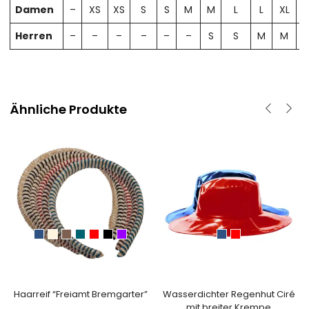
Damen
–
XS
XS
S
S
M
M
L
L
XL
X
Herren
–
–
–
–
–
–
S
S
M
M
Ähnliche Produkte
Haarreif “Freiamt Bremgarter”
Wasserdichter Regenhut Ciré
mit breiter Krempe