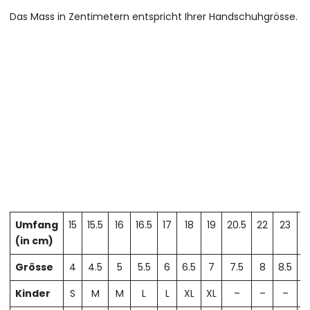
Das Mass in Zentimetern entspricht Ihrer Handschuhgrösse.
Umfang
15
15.5
16
16.5
17
18
19
20.5
22
23
2
(in cm)
Grösse
4
4.5
5
5.5
6
6.5
7
7.5
8
8.5
Kinder
S
M
M
L
L
XL
XL
–
–
–