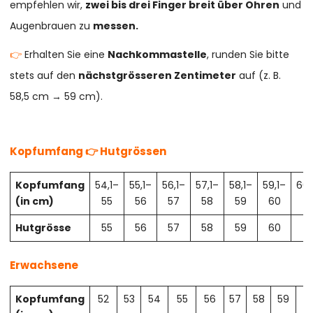
empfehlen wir,
zwei bis drei Finger breit über Ohren
und
Augenbrauen zu
messen.
👉
Erhalten Sie eine
Nachkommastelle
, runden Sie bitte
stets auf den
nächstgrösseren Zentimeter
auf (z. B.
58,5 cm → 59 cm).
Kopfumfang 👉 Hutgrössen
Kopfumfang
54,1–
55,1–
56,1–
57,1–
58,1–
59,1–
60,
(in cm)
55
56
57
58
59
60
61
Hutgrösse
55
56
57
58
59
60
61
Erwachsene
Kopfumfang
52
53
54
55
56
57
58
59
6