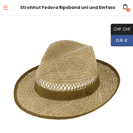
Strohhut Fedora Ripsband uni und Einfass
0
CHF CHF
EUR €