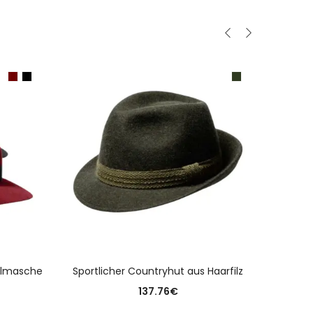
N
AUSFÜHRUNG WÄHLEN
elmasche
Sportlicher Countryhut aus Haarfilz
Filz
137.76
€