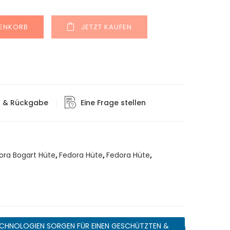
Alternative:
RENKORB
JETZT KAUFEN
g & Rückgabe
Eine Frage stellen
ora Bogart Hüte
,
Fedora Hüte
,
Fedora Hüte
,
CHNOLOGIEN SORGEN FÜR EINEN GESCHÜTZTEN &