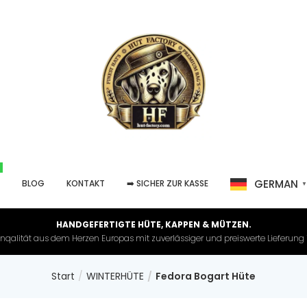
GERMAN
P
BLOG
KONTAKT
➡️ SICHER ZUR KASSE
HANDGEFERTIGTE HÜTE, KAPPEN & MÜTZEN.
nqalität aus dem Herzen Europas mit zuverlässiger und preiswerte Lieferung in 
Start
WINTERHÜTE
Fedora Bogart Hüte