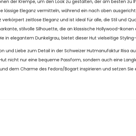
nen der Krempe, um den Look zu gestalten, der am besten zu Ihre
e lässige Eleganz vermitteln, während ein nach oben ausgericht
verkörpert zeitlose Eleganz und ist ideal für alle, die Stil und Q
ante, stilvolle Silhouette, die an klassische Hollywood-Ikonen e
 elegantem Dunkelgrau, bietet dieser Hut vielseitige Styling-
on und Liebe zum Detail in der Schweizer Hutmanufaktur Risa auf 
ut nicht nur eine bequeme Passform, sondern auch eine Langlebig
z und dem Charme des Fedora/Bogart inspirieren und setzen Sie 