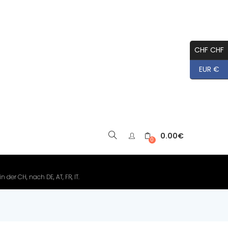
CHF CHF
EUR €
0.00
€
▼
0
der CH, nach DE, AT, FR, IT.