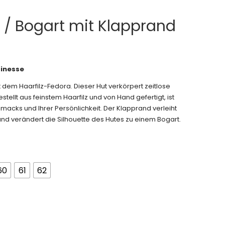
a / Bogart mit Klapprand
finesse
t dem Haarfilz-Fedora. Dieser Hut verkörpert zeitlose
stellt aus feinstem Haarfilz und von Hand gefertigt, ist
macks und Ihrer Persönlichkeit. Der Klapprand verleiht
und verändert die Silhouette des Hutes zu einem Bogart.
60
61
62