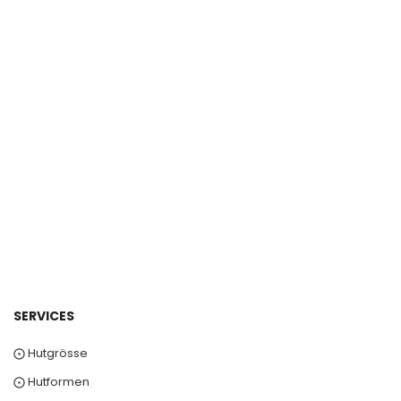
SERVICES
⨀ Hutgrösse
⨀ Hutformen