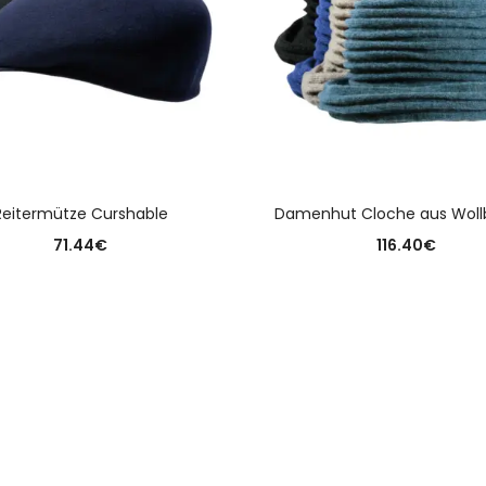
AUSFÜHRUNG WÄHLEN
AUSFÜHRUNG WÄHLE
Reitermütze Curshable
Damenhut Cloche aus Woll
71.44
€
116.40
€