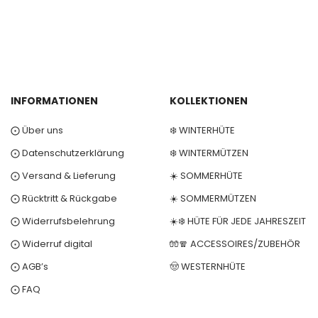
INFORMATIONEN
KOLLEKTIONEN
⨀ Über uns
❄️ WINTERHÜTE
⨀ Datenschutzerklärung
❄️ WINTERMÜTZEN
⨀ Versand & Lieferung
☀️ SOMMERHÜTE
⨀ Rücktritt & Rückgabe
☀️ SOMMERMÜTZEN
⨀ Widerrufsbelehrung
☀️❄️ HÜTE FÜR JEDE JAHRESZEIT
⨀ Widerruf digital
🧤🧣 ACCESSOIRES/ZUBEHÖR
⨀ AGB’s
🤠 WESTERNHÜTE
⨀ FAQ