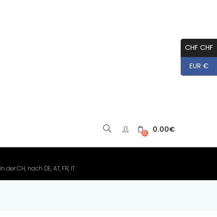
CHF CHF
EUR €
0.00
€
▼
0
der CH, nach DE, AT, FR, IT.