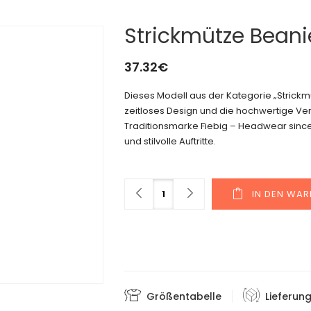
Strickmütze Beani
37.32
€
Dieses Modell aus der Kategorie „Stric
zeitloses Design und die hochwertige Vera
Traditionsmarke Fiebig – Headwear since 1
und stilvolle Auftritte.
Menge
IN DEN WA
Größentabelle
Lieferun