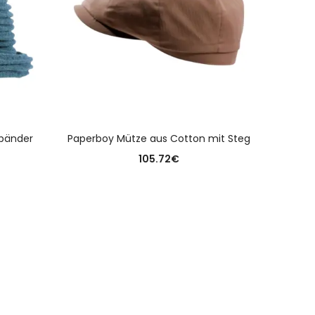
N
AUSFÜHRUNG WÄHLEN
bänder
Paperboy Mütze aus Cotton mit Steg
Ums
105.72
€