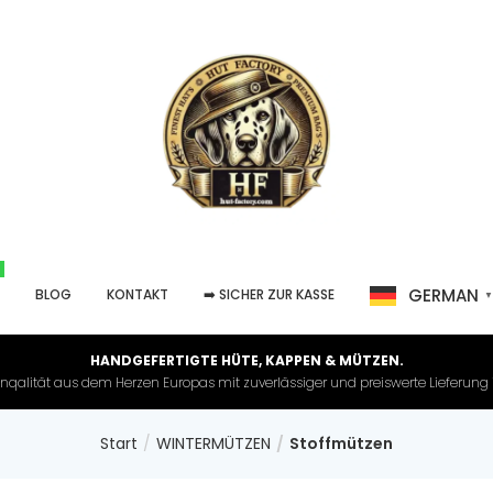
GERMAN
P
BLOG
KONTAKT
➡️ SICHER ZUR KASSE
HANDGEFERTIGTE HÜTE, KAPPEN & MÜTZEN.
nqalität aus dem Herzen Europas mit zuverlässiger und preiswerte Lieferung in 
Start
WINTERMÜTZEN
Stoffmützen