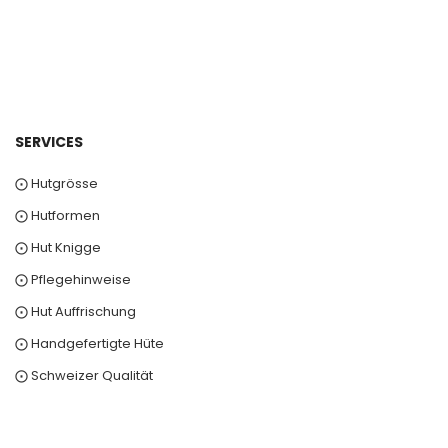
SERVICES
⨀ Hutgrösse
⨀ Hutformen
⨀ Hut Knigge
⨀ Pflegehinweise
⨀ Hut Auffrischung
⨀ Handgefertigte Hüte
⨀ Schweizer Qualität