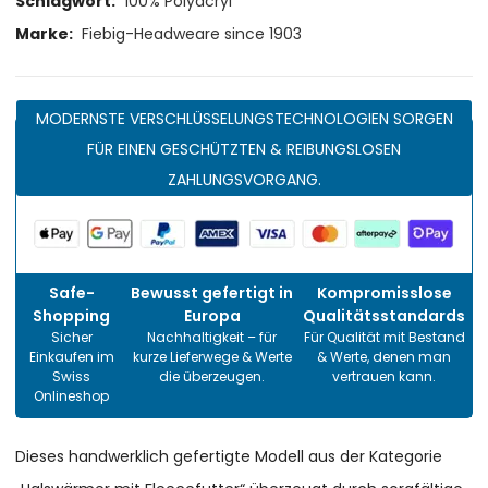
Schlagwort:
100% Polyacryl
Marke:
Fiebig-Headweare since 1903
MODERNSTE VERSCHLÜSSELUNGSTECHNOLOGIEN SORGEN
FÜR EINEN GESCHÜTZTEN & REIBUNGSLOSEN
ZAHLUNGSVORGANG.
Safe-
Bewusst gefertigt in
Kompromisslose
Shopping
Europa
Qualitätsstandards
Sicher
Nachhaltigkeit – für
Für Qualität mit Bestand
Einkaufen im
kurze Lieferwege & Werte
& Werte, denen man
Swiss
die überzeugen.
vertrauen kann.
Onlineshop
Dieses handwerklich gefertigte Modell aus der Kategorie