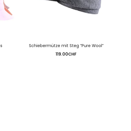
N
AUSFÜHRUNG WÄHLEN
s
Schiebermütze mit Steg “Pure Wool”
Bé
119.00
CHF