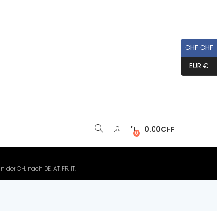
CHF CHF
EUR €
0.00
CHF
▼
0
der CH, nach DE, AT, FR, IT.