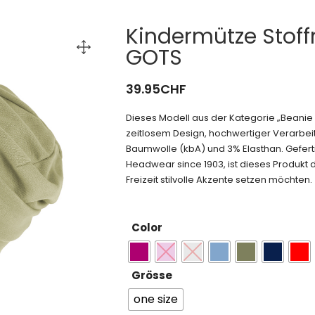
Kindermütze Stoff
GOTS
39.95
CHF
Dieses Modell aus der Kategorie „Beani
zeitlosem Design, hochwertiger Verarbei
Baumwolle (kbA) und 3% Elasthan. Geferti
Headwear since 1903, ist dieses Produkt di
Freizeit stilvolle Akzente setzen möchten.
Color
Grösse
one size