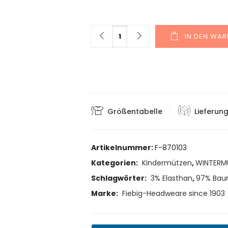
Menge
IN DEN WA
Größentabelle
Lieferun
Artikelnummer:
F-870103
Kategorien:
Kindermützen
,
WINTERM
Schlagwörter:
3% Elasthan
,
97% Bau
Marke:
Fiebig-Headweare since 1903