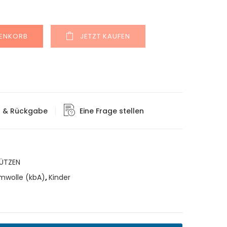
Alternative:
RENKORB
JETZT KAUFEN
g & Rückgabe
Eine Frage stellen
ÜTZEN
mwolle (kbA)
,
Kinder