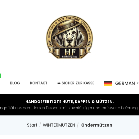
GERMAN
P
BLOG
KONTAKT
➡️ SICHER ZUR KASSE
HANDGEFERTIGTE HÜTE, KAPPEN & MÜTZEN.
nqalität aus dem Herzen Europas mit zuverlässiger und preiswerte Lieferung in 
Start
WINTERMÜTZEN
Kindermützen