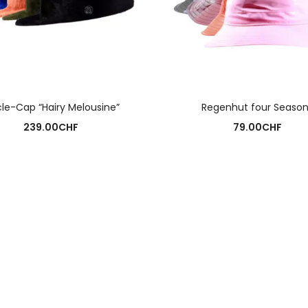
AUSFÜHRUNG WÄHLEN
AUSFÜHRUNG WÄHLE
le-Cap “Hairy Melousine”
Regenhut four Season
239.00
CHF
79.00
CHF