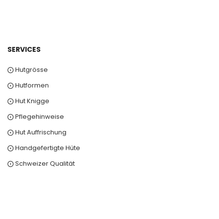
SERVICES
⨀ Hutgrösse
⨀ Hutformen
⨀ Hut Knigge
⨀ Pflegehinweise
⨀ Hut Auffrischung
⨀ Handgefertigte Hüte
⨀ Schweizer Qualität
0