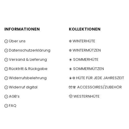
INFORMATIONEN
KOLLEKTIONEN
⨀ Über uns
❄️ WINTERHÜTE
⨀ Datenschutzerklärung
❄️ WINTERMÜTZEN
⨀ Versand & Lieferung
☀️ SOMMERHÜTE
⨀ Rücktritt & Rückgabe
☀️ SOMMERMÜTZEN
⨀ Widerrufsbelehrung
☀️❄️ HÜTE FÜR JEDE JAHRESZEIT
⨀ Widerruf digital
🧤🧣 ACCESSOIRES/ZUBEHÖR
⨀ AGB’s
🤠 WESTERNHÜTE
⨀ FAQ