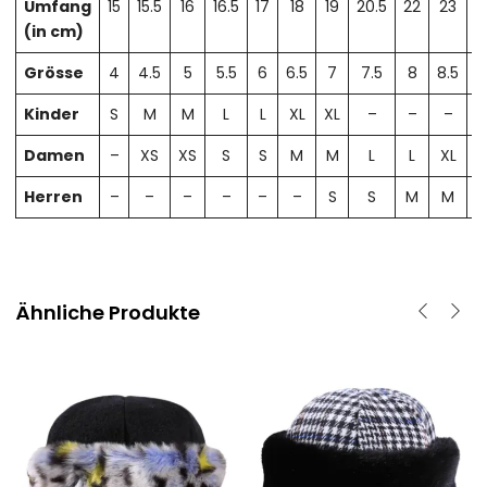
Umfang
15
15.5
16
16.5
17
18
19
20.5
22
23
2
(in cm)
Grösse
4
4.5
5
5.5
6
6.5
7
7.5
8
8.5
Kinder
S
M
M
L
L
XL
XL
–
–
–
Damen
–
XS
XS
S
S
M
M
L
L
XL
X
Herren
–
–
–
–
–
–
S
S
M
M
Ähnliche Produkte