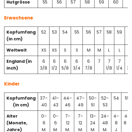
Hutgrösse
55
56
57
58
59
60
61
Erwachsene
Kopfumfang
52
53
54
55
56
57
58
59
6
(in cm)
Weltweit
XS
XS
S
S
M
M
L
L
X
England (in
6
6
6
6
6
7
7
7
7
inch)
3/8
1/2
5/8
3/4
7/8
1/8
1/4
3/
Kinder
Kopfumfang
37–
41–
44–
47–
50–
52–
54
55
(in cm)
40
43
46
49
51
53
Alter
0–
0–
7–
7–
13–
24–
4–
4–
(Monate,
6
6
12
12
24
48
8
8 J.
Jahre)
M.
M.
M.
M.
M.
M.
J.