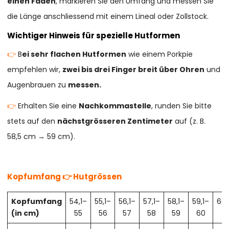
einen Faden
, markieren Sie den Umfang und messen Sie
die Länge anschliessend mit einem Lineal oder Zollstock.
Wichtiger Hinweis für spezielle Hutformen
👉
B
ei sehr flachen Hutformen
wie einem Porkpie
empfehlen wir,
zwei bis drei Finger breit über Ohren
und
Augenbrauen zu
messen.
👉
Erhalten Sie eine
Nachkommastelle
, runden Sie bitte
stets auf den
nächstgrösseren Zentimeter
auf (z. B.
58,5 cm → 59 cm).
Kopfumfang 👉 Hutgrössen
Kopfumfang
54,1–
55,1–
56,1–
57,1–
58,1–
59,1–
60,
(in cm)
55
56
57
58
59
60
61