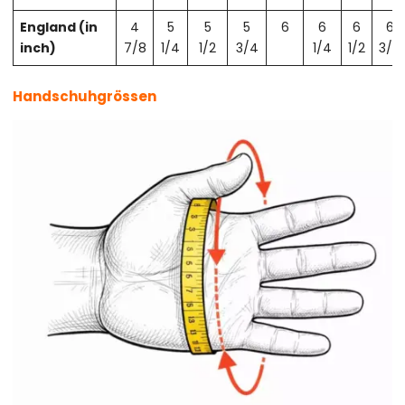
England (in
4
5
5
5
6
6
6
6
inch)
7/8
1/4
1/2
3/4
1/4
1/2
3/4
Handschuhgrössen