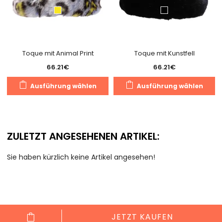
Toque mit Animal Print
Toque mit Kunstfell
66.21
€
66.21
€
Dieses
D
Ausführung wählen
Ausführung wählen
Produkt
P
weist
we
mehrere
m
Varianten
V
ZULETZT ANGESEHENEN ARTIKEL:
auf.
au
Die
D
Sie haben kürzlich keine Artikel angesehen!
Optionen
O
können
k
auf
a
der
d
Produktseite
Pr
JETZT KAUFEN
gewählt
g