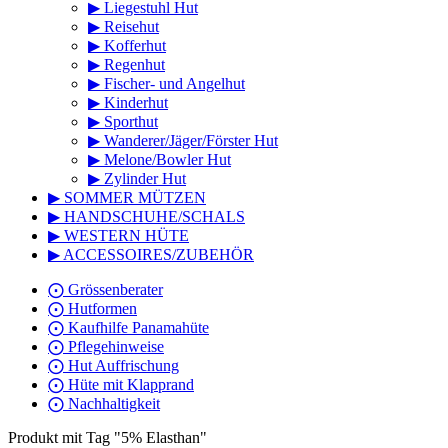
▶ Liegestuhl Hut
▶ Reisehut
▶ Kofferhut
▶ Regenhut
▶ Fischer- und Angelhut
▶ Kinderhut
▶ Sporthut
▶ Wanderer/Jäger/Förster Hut
▶ Melone/Bowler Hut
▶ Zylinder Hut
▶ SOMMER MÜTZEN
▶ HANDSCHUHE/SCHALS
▶ WESTERN HÜTE
▶ ACCESSOIRES/ZUBEHÖR
⨀ Grössenberater
⨀ Hutformen
⨀ Kaufhilfe Panamahüte
⨀ Pflegehinweise
⨀ Hut Auffrischung
⨀ Hüte mit Klapprand
⨀ Nachhaltigkeit
Produkt mit Tag "5% Elasthan"