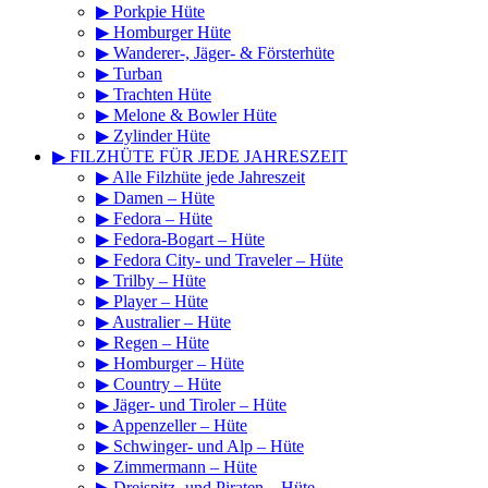
▶ Porkpie Hüte
▶ Homburger Hüte
▶ Wanderer-, Jäger- & Försterhüte
▶ Turban
▶ Trachten Hüte
▶ Melone & Bowler Hüte
▶ Zylinder Hüte
▶ FILZHÜTE FÜR JEDE JAHRESZEIT
▶ Alle Filzhüte jede Jahreszeit
▶ Damen – Hüte
▶ Fedora – Hüte
▶ Fedora-Bogart – Hüte
▶ Fedora City- und Traveler – Hüte
▶ Trilby – Hüte
▶ Player – Hüte
▶ Australier – Hüte
▶ Regen – Hüte
▶ Homburger – Hüte
▶ Country – Hüte
▶ Jäger- und Tiroler – Hüte
▶ Appenzeller – Hüte
▶ Schwinger- und Alp – Hüte
▶ Zimmermann – Hüte
▶ Dreispitz- und Piraten – Hüte