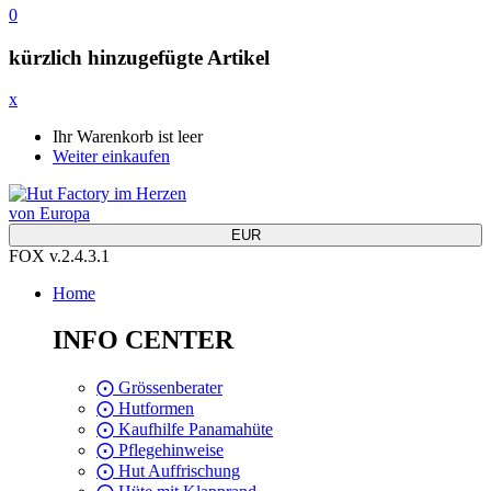
0
kürzlich hinzugefügte Artikel
x
Ihr Warenkorb ist leer
Weiter einkaufen
EUR
FOX v.2.4.3.1
Home
INFO CENTER
⨀ Grössenberater
⨀ Hutformen
⨀ Kaufhilfe Panamahüte
⨀ Pflegehinweise
⨀ Hut Auffrischung