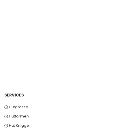
SERVICES
⨀ Hutgrösse
⨀ Hutformen
⨀ Hut Knigge