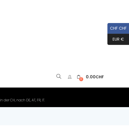
CHF CHF
EUR €
0.00
CHF
▼
0
der CH, nach DE, AT, FR, IT.