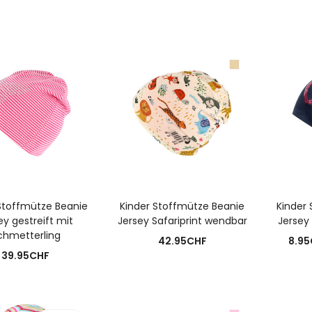
N DEN WARENKORB
AUSFÜHRUNG WÄHLEN
A
Stoffmütze Beanie
Kinder Stoffmütze Beanie
Kinder
ey gestreift mit
Jersey Safariprint wendbar
Jersey 
chmetterling
42.95
CHF
8.95
39.95
CHF