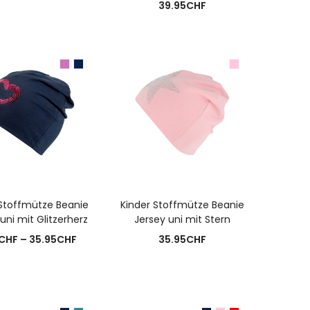
39.95
CHF
USFÜHRUNG WÄHLEN
AUSFÜHRUNG WÄHLEN
 Stoffmütze Beanie
Kinder Stoffmütze Beanie
uni mit Glitzerherz
Jersey uni mit Stern
Preisspanne:
CHF
–
35.95
CHF
35.95
CHF
8.95CHF
bis
35.95CHF