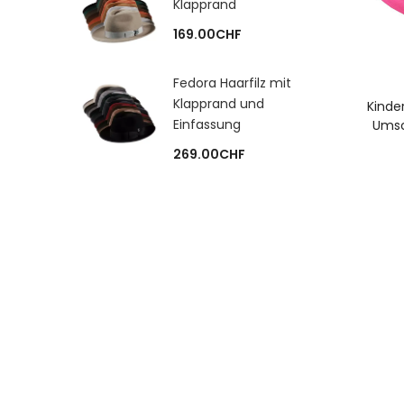
Klapprand
169.00
CHF
Fedora Haarfilz mit
A
Klapprand und
Kinde
Einfassung
Umsc
269.00
CHF
I