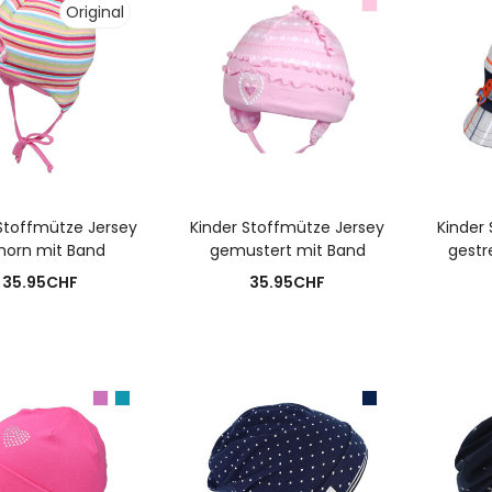
Original
USFÜHRUNG WÄHLEN
AUSFÜHRUNG WÄHLEN
A
Stoffmütze Jersey
Kinder Stoffmütze Jersey
Kinder
horn mit Band
gemustert mit Band
gestr
35.95
CHF
35.95
CHF