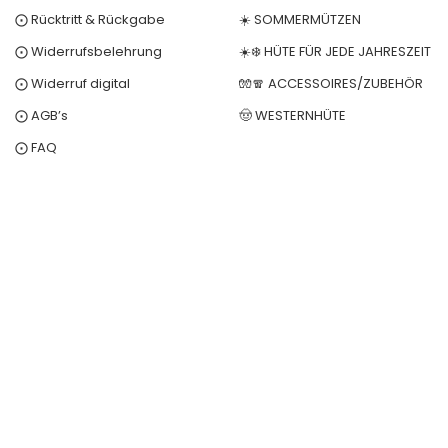
⨀ Rücktritt & Rückgabe
☀️ SOMMERMÜTZEN
⨀ Widerrufsbelehrung
☀️❄️ HÜTE FÜR JEDE JAHRESZEIT
⨀ Widerruf digital
🧤🧣 ACCESSOIRES/ZUBEHÖR
⨀ AGB’s
🤠 WESTERNHÜTE
⨀ FAQ