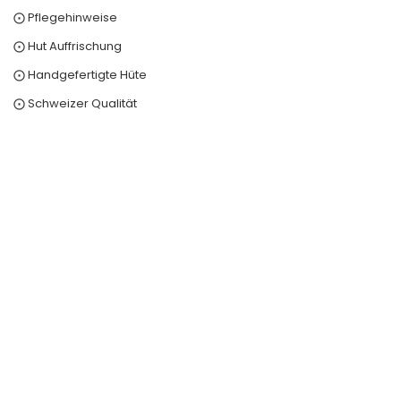
⨀ Pflegehinweise
⨀ Hut Auffrischung
⨀ Handgefertigte Hüte
⨀ Schweizer Qualität
0