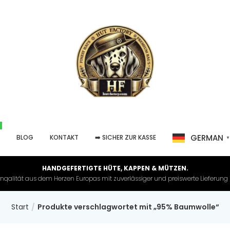
GERMAN
P
BLOG
KONTAKT
➡️ SICHER ZUR KASSE
HANDGEFERTIGTE HÜTE, KAPPEN & MÜTZEN.
nqalität aus dem Herzen Europas mit zuverlässiger und preiswerte Lieferung in 
Start
Produkte verschlagwortet mit „95% Baumwolle“