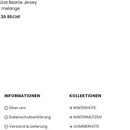
tze Beanie Jersey
melange
39.95
CHF
INFORMATIONEN
KOLLEKTIONEN
⨀ Über uns
❄️ WINTERHÜTE
⨀ Datenschutzerklärung
❄️ WINTERMÜTZEN
⨀ Versand & Lieferung
☀️ SOMMERHÜTE