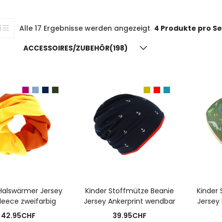
Alle 17 Ergebnisse werden angezeigt
4 Produkte pro Se
ACCESSOIRES/ZUBEHÖR(198)
USFÜHRUNG WÄHLEN
AUSFÜHRUNG WÄHLEN
A
Halswärmer Jersey
Kinder Stoffmütze Beanie
Kinder
leece zweifarbig
Jersey Ankerprint wendbar
Jersey
42.95
CHF
39.95
CHF