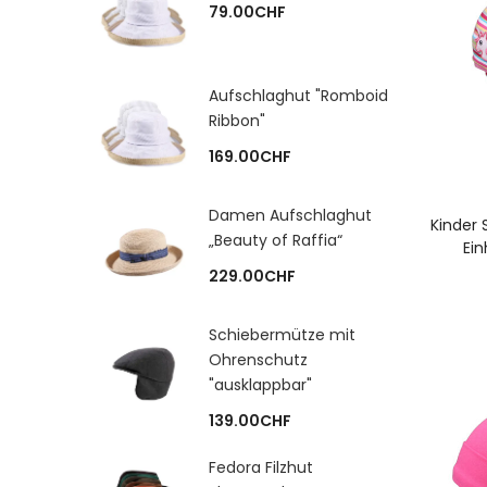
79.00
CHF
Aufschlaghut "Romboid
Ribbon"
169.00
CHF
A
Damen Aufschlaghut
Kinder 
„Beauty of Raffia“
Ein
229.00
CHF
Schiebermütze mit
Ohrenschutz
"ausklappbar"
139.00
CHF
Fedora Filzhut