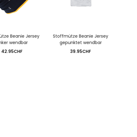
IN DEN WARENKORB
USFÜHRUNG WÄHLEN
ütze Beanie Jersey
Stoffmütze Beanie Jersey
nker wendbar
gepunktet wendbar
42.95
CHF
39.95
CHF