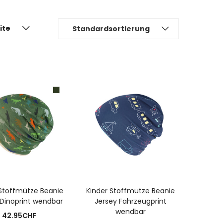
ite
Standardsortierung
IN DEN WARENKORB
USFÜHRUNG WÄHLEN
 Stoffmütze Beanie
Kinder Stoffmütze Beanie
 Dinoprint wendbar
Jersey Fahrzeugprint
wendbar
42.95
CHF