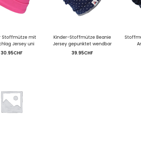
USFÜHRUNG WÄHLEN
AUSFÜHRUNG WÄHLEN
A
r Stoffmütze mit
Kinder-Stoffmütze Beanie
Stoffm
hlag Jersey uni
Jersey gepunktet wendbar
A
30.95
CHF
39.95
CHF
N DEN WARENKORB