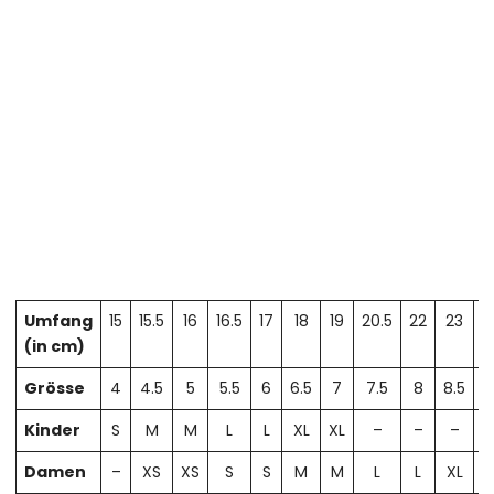
Umfang
15
15.5
16
16.5
17
18
19
20.5
22
23
2
(in cm)
Grösse
4
4.5
5
5.5
6
6.5
7
7.5
8
8.5
Kinder
S
M
M
L
L
XL
XL
–
–
–
Damen
–
XS
XS
S
S
M
M
L
L
XL
X