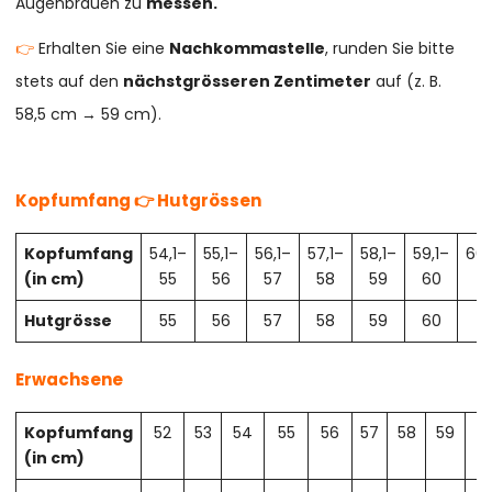
Augenbrauen zu
messen.
👉
Erhalten Sie eine
Nachkommastelle
, runden Sie bitte
stets auf den
nächstgrösseren Zentimeter
auf (z. B.
58,5 cm → 59 cm).
Kopfumfang 👉 Hutgrössen
Kopfumfang
54,1–
55,1–
56,1–
57,1–
58,1–
59,1–
60,
(in cm)
55
56
57
58
59
60
61
Hutgrösse
55
56
57
58
59
60
61
Erwachsene
Kopfumfang
52
53
54
55
56
57
58
59
6
(in cm)