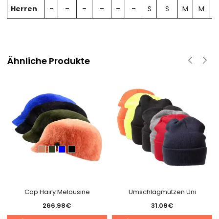
Herren
–
–
–
–
–
–
S
S
M
M
Ähnliche Produkte
Cap Hairy Melousine
Umschlagmützen Uni
266.98
€
31.09
€