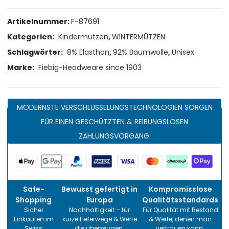
Artikelnummer:
F-87691
Kategorien:
Kindermützen
,
WINTERMÜTZEN
Schlagwörter:
8% Elasthan
,
92% Baumwolle
,
Unisex
Marke:
Fiebig-Headweare since 1903
MODERNSTE VERSCHLÜSSELUNGSTECHNOLOGIEN SORGEN
FÜR EINEN GESCHÜTZTEN & REIBUNGSLOSEN
ZAHLUNGSVORGANG.
Safe-
Bewusst gefertigt in
Kompromisslose
Shopping
Europa
Qualitätsstandards
Sicher
Nachhaltigkeit – für
Für Qualität mit Bestand
Einkaufen im
kurze Lieferwege & Werte
& Werte, denen man
Swiss
die überzeugen.
vertrauen kann.