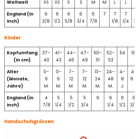
Weltweit
XS
XS
S
S
M
M
L
L
X
England (in
6
6
6
6
6
7
7
7
7
inch)
3/8
1/2
5/8
3/4
7/8
1/8
1/4
3/
Kinder
Kopfumfang
37–
41–
44–
47–
50–
52–
54
55
(in cm)
40
43
46
49
51
53
Alter
0–
0–
7–
7–
13–
24–
4–
4–
(Monate,
6
6
12
12
24
48
8
8 J.
Jahre)
M.
M.
M.
M.
M.
M.
J.
England (in
4
5
5
5
6
6
6
6
inch)
7/8
1/4
1/2
3/4
1/4
1/2
3/4
Handschuhgrössen